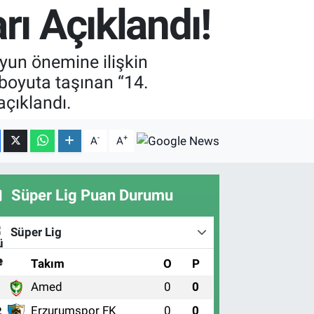
rı Açıklandı!
yun önemine ilişkin
 boyuta taşınan “14.
açıklandı.
-
+
A
A
Süper Lig Puan Durumu
Süper Lig
#
Takım
O
P
Amed
0
0
1
Erzurumspor FK
0
0
2