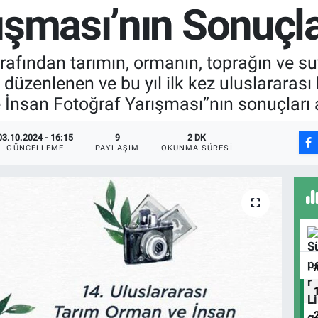
ışması’nın Sonuçla
afından tarımın, ormanın, toprağın ve su
 düzenlenen ve bu yıl ilk kez uluslararası
 İnsan Fotoğraf Yarışması”nın sonuçları 
03.10.2024 - 16:15
9
2 DK
GÜNCELLEME
PAYLAŞIM
OKUNMA SÜRESI