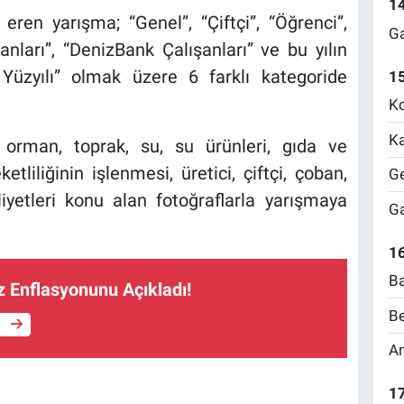
1
eren yarışma; “Genel”, “Çiftçi”, “Öğrenci”,
Ga
nları”, “DenizBank Çalışanları” ve bu yılın
Yüzyılı” olmak üzere 6 farklı kategoride
1
Ko
Ka
, orman, toprak, su, su ürünleri, gıda ve
tliliğinin işlenmesi, üretici, çiftçi, çoban,
Ge
yetleri konu alan fotoğraflarla yarışmaya
Ga
16
Ba
Enflasyonunu Açıkladı!
Be
e
Am
17