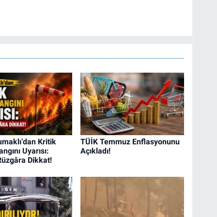
maklı’dan Kritik
TÜİK Temmuz Enflasyonunu
ngını Uyarısı:
Açıkladı!
Rüzgâra Dikkat!