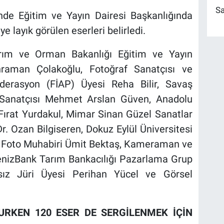
Sa
inde Eğitim ve Yayın Dairesi Başkanlığında
 layık görülen eserleri belirledi.
arım ve Orman Bakanlığı Eğitim ve Yayın
hraman Çolakoğlu, Fotoğraf Sanatçısı ve
ederasyon (FİAP) Üyesi Reha Bilir, Savaş
 Sanatçısı Mehmet Arslan Güven, Anadolu
 Fırat Yurdakul, Mimar Sinan Güzel Sanatlar
r. Ozan Bilgiseren, Dokuz Eylül Üniversitesi
er, Foto Muhabiri Ümit Bektaş, Kameraman ve
DenizBank Tarım Bankacılığı Pazarlama Grup
ız Jüri Üyesi Perihan Yücel ve Görsel
URKEN 120 ESER DE SERGİLENMEK İÇİN