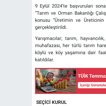
9 Eylül 2024’te başvuruları sona 
“Tarım ve Orman Bakanlığı Çalışa
konusu “Üretimin ve Üreticinin 
gerçekleştirildi.
Yarışmacılar; tarım, hayvancılık
muhafazası, her türlü tarım hareke
köylü ve köy yaşamına dair faali
katıldılar.
TÜİK Temmuz 
İçeriği Görüntül
SEÇİCİ KURUL