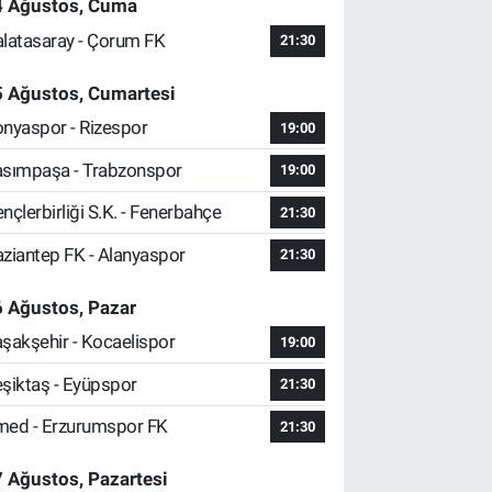
4 Ağustos, Cuma
latasaray - Çorum FK
21:30
5 Ağustos, Cumartesi
nyaspor - Rizespor
19:00
sımpaşa - Trabzonspor
19:00
nçlerbirliği S.K. - Fenerbahçe
21:30
ziantep FK - Alanyaspor
21:30
 Ağustos, Pazar
şakşehir - Kocaelispor
19:00
şiktaş - Eyüpspor
21:30
ed - Erzurumspor FK
21:30
 Ağustos, Pazartesi