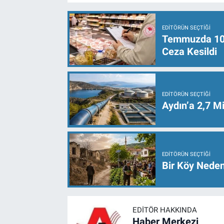
EDITÖRÜN SEÇTIĞI
Temmuzda 107 
Ceza Kesildi
EDITÖRÜN SEÇTIĞI
Aydın’a 2,7 Mi
EDITÖRÜN SEÇTIĞI
Bir Köy Neden
EDITÖR HAKKINDA
Haber Merkezi