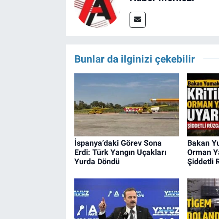
Bunlar da ilginizi çekebilir
İspanya’daki Görev Sona
Bakan Yu
Erdi: Türk Yangın Uçakları
Orman Ya
Yurda Döndü
Şiddetli 