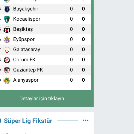
Başakşehir
0
0
3
Kocaelispor
0
0
4
Beşiktaş
0
0
5
Eyüpspor
0
0
6
Galatasaray
0
0
7
Çorum FK
0
0
8
Gaziantep FK
0
0
9
Alanyaspor
0
0
0
Detaylar için tıklayın
Süper Lig Fikstür