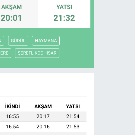
AKŞAM
YATSI
20:01
21:32
N
GÜDÜL
HAYMANA
DERE
ŞEREFLİKOÇHİSAR
İKINDI
AKŞAM
YATSI
16:55
20:17
21:54
16:54
20:16
21:53