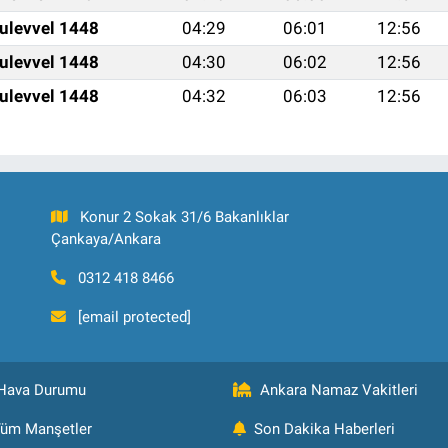
ulevvel 1448
04:29
06:01
12:56
ulevvel 1448
04:30
06:02
12:56
ulevvel 1448
04:32
06:03
12:56
Konur 2 Sokak 31/6 Bakanlıklar
Çankaya/Ankara
0312 418 8466
[email protected]
Hava Durumu
Ankara Namaz Vakitleri
üm Manşetler
Son Dakika Haberleri