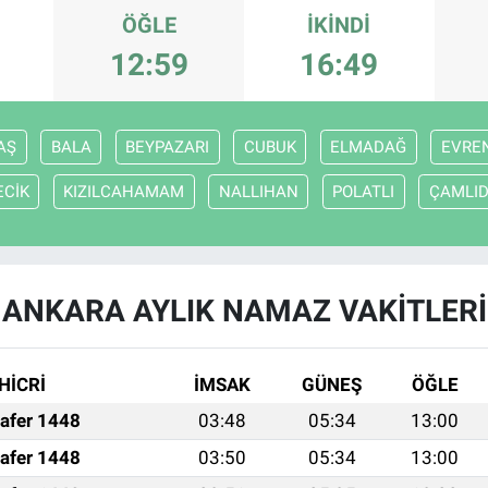
ÖĞLE
İKINDI
12:59
16:49
AŞ
BALA
BEYPAZARI
CUBUK
ELMADAĞ
EVRE
ECİK
KIZILCAHAMAM
NALLIHAN
POLATLI
ÇAMLI
ANKARA AYLIK NAMAZ VAKITLERI
HİCRİ
İMSAK
GÜNEŞ
ÖĞLE
afer 1448
03:48
05:34
13:00
afer 1448
03:50
05:34
13:00