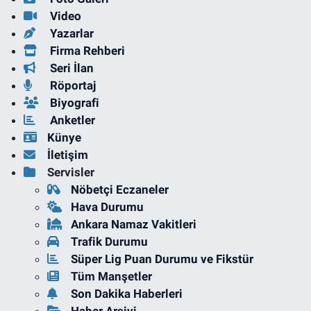
Video
Yazarlar
Firma Rehberi
Seri İlan
Röportaj
Biyografi
Anketler
Künye
İletişim
Servisler
Nöbetçi Eczaneler
Hava Durumu
Ankara Namaz Vakitleri
Trafik Durumu
Süper Lig Puan Durumu ve Fikstür
Tüm Manşetler
Son Dakika Haberleri