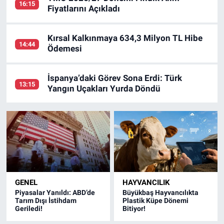
16:15
Fiyatlarını Açıkladı
Kırsal Kalkınmaya 634,3 Milyon TL Hibe
14:44
Ödemesi
İspanya’daki Görev Sona Erdi: Türk
13:15
Yangın Uçakları Yurda Döndü
GENEL
HAYVANCILIK
Piyasalar Yanıldı: ABD’de
Büyükbaş Hayvancılıkta
Tarım Dışı İstihdam
Plastik Küpe Dönemi
Geriledi!
Bitiyor!