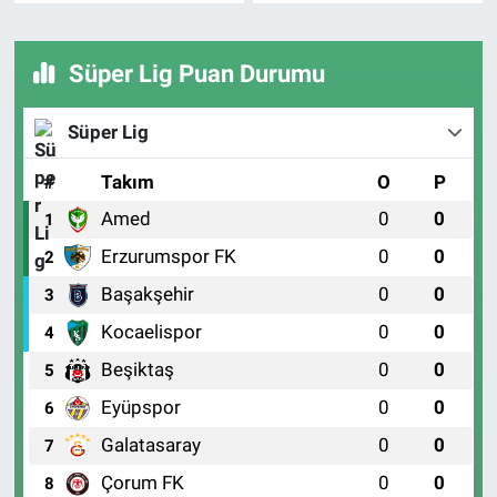
Süper Lig Puan Durumu
Süper Lig
#
Takım
O
P
Amed
0
0
1
Erzurumspor FK
0
0
2
Başakşehir
0
0
3
Kocaelispor
0
0
4
Beşiktaş
0
0
5
Eyüpspor
0
0
6
Galatasaray
0
0
7
Çorum FK
0
0
8