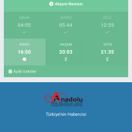
Akşam Namazı
İMSAK
GÜNEŞ
ÖĞLE
04:05
05:44
12:59
İKINDI
AKŞAM
YATSI
16:50
20:03
21:35
Aylık Vakitler
Türkiye’nin Habercisi