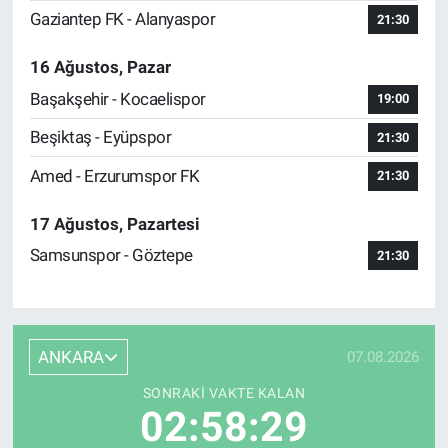
Gaziantep FK - Alanyaspor
21:30
16 Ağustos, Pazar
Başakşehir - Kocaelispor
19:00
Beşiktaş - Eyüpspor
21:30
Amed - Erzurumspor FK
21:30
17 Ağustos, Pazartesi
Samsunspor - Göztepe
21:30
ANKARA
07.08.2026
SONRAKI VAKTE KALAN
02:58:29