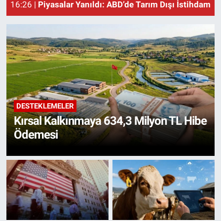
16:26 |
Piyasalar Yanıldı: ABD’de Tarım Dışı İstihdam Ge
14
DESTEKLEMELER
Kırsal Kalkınmaya 634,3 Milyon TL Hibe
Ödemesi