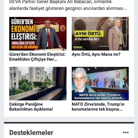
DEVA Partisi Genel Başkanı Ali Babacan, ormanlık
alanlarda faaliyet gösteren gezginci arıcılardan alınması
planlanan kovan başına 100 liralık “Arı Konaklatma
Ekosistem Hizmet Bedeli”ni eleştirdi.
Gürer’den Ekonomi Eleştirisi:
Aynı Örtü, Aynı Mana mı?
Emekliden Çiftçiye Her
Kesim Zor Durumda
Çekirge Paniğine
NATO Zirve’sinde, Trump’ın
Bakanlıktan Açıklama!
korumalarına tek başına
direndi…
Desteklemeler