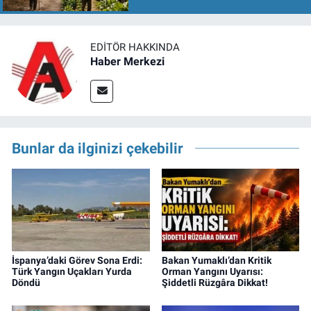
EDITÖR HAKKINDA
Haber Merkezi
Bunlar da ilginizi çekebilir
İspanya’daki Görev Sona Erdi:
Bakan Yumaklı’dan Kritik
Türk Yangın Uçakları Yurda
Orman Yangını Uyarısı:
Döndü
Şiddetli Rüzgâra Dikkat!