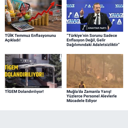
TÜİK Temmuz Enflasyonunu
“Türkiye’nin Sorunu Sadece
Açıkladı!
Enflasyon Değil, Gelir
Dağılımındaki Adaletsizliktir”
TİGEM Dolandırılıyor!
Muğla’da Zamanla Yarış!
Yüzlerce Personel Alevlerle
Mücadele Ediyor