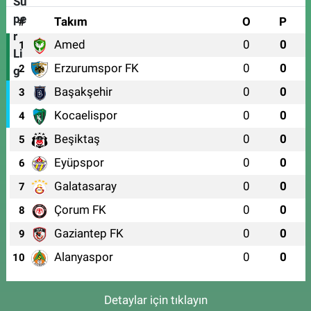
#
Takım
O
P
Amed
0
0
1
Erzurumspor FK
0
0
2
Başakşehir
0
0
3
Kocaelispor
0
0
4
Beşiktaş
0
0
5
Eyüpspor
0
0
6
Galatasaray
0
0
7
Çorum FK
0
0
8
Gaziantep FK
0
0
9
Alanyaspor
0
0
10
Detaylar için tıklayın