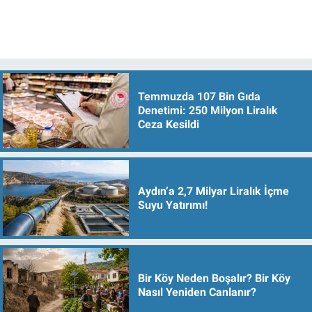
Temmuzda 107 Bin Gıda
Denetimi: 250 Milyon Liralık
Ceza Kesildi
Aydın’a 2,7 Milyar Liralık İçme
Suyu Yatırımı!
Bir Köy Neden Boşalır? Bir Köy
Nasıl Yeniden Canlanır?