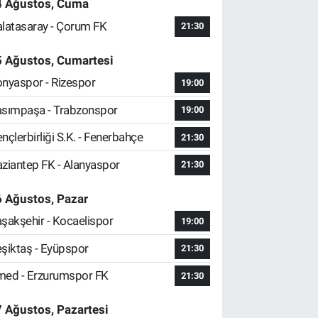
4 Ağustos, Cuma
latasaray - Çorum FK
21:30
5 Ağustos, Cumartesi
nyaspor - Rizespor
19:00
sımpaşa - Trabzonspor
19:00
nçlerbirliği S.K. - Fenerbahçe
21:30
ziantep FK - Alanyaspor
21:30
 Ağustos, Pazar
şakşehir - Kocaelispor
19:00
şiktaş - Eyüpspor
21:30
ed - Erzurumspor FK
21:30
 Ağustos, Pazartesi