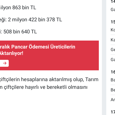
1
milyon 863 bin TL
Ga
eği: 2 milyon 422 bin 378 TL
1
Ko
i: 508 bin 640 TL
Ka
ralık Pancar Ödemesi Üreticilerin
Ge
ktarılıyor!
Ga
e
16
ftçilerin hesaplarına aktarılmış olup, Tarım
Ba
çiftçilere hayırlı ve bereketli olmasını
Be
Am
17