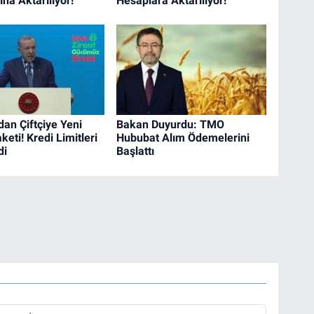
na Aktarılıyor!
Hesaplara Aktarılıyor!
dan Çiftçiye Yeni
Bakan Duyurdu: TMO
eti! Kredi Limitleri
Hububat Alım Ödemelerini
di
Başlattı