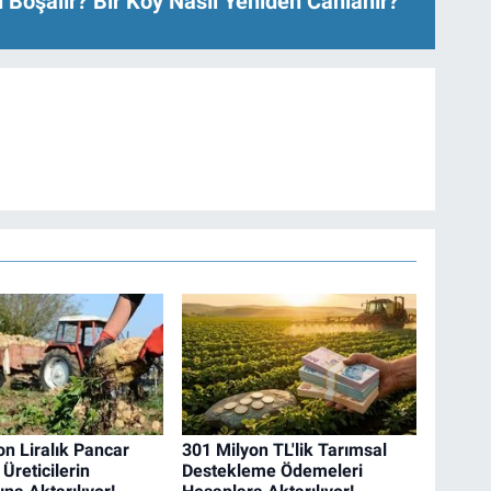
 Boşalır? Bir Köy Nasıl Yeniden Canlanır?
on Liralık Pancar
301 Milyon TL'lik Tarımsal
Üreticilerin
Destekleme Ödemeleri