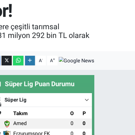
r!
re çeşitli tarımsal
31 milyon 292 bin TL olarak
-
+
A
A
Süper Lig Puan Durumu
Süper Lig
#
Takım
O
P
Amed
0
0
1
Erzurumspor FK
0
0
2