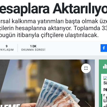
saplara Aktarılıyo
rsal kalkınma yatırımları başta olmak üze
ilerin hesaplarına aktarıyor. Toplamda 3
gün itibarıyla çiftçilere ulaştırılacak.
9
1 DK
PAYLAŞIM
OKUNMA SÜRESI