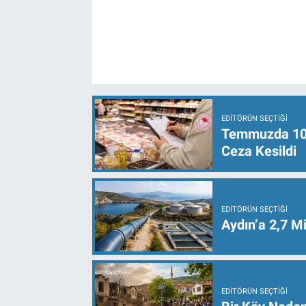
EDITÖRÜN SEÇTIĞI
Temmuzda 107 
Ceza Kesildi
EDITÖRÜN SEÇTIĞI
Aydın’a 2,7 Mi
EDITÖRÜN SEÇTIĞI