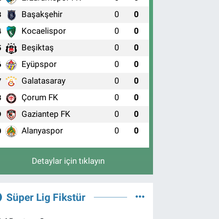
Başakşehir
0
0
3
Kocaelispor
0
0
4
Beşiktaş
0
0
5
Eyüpspor
0
0
6
Galatasaray
0
0
7
Çorum FK
0
0
8
Gaziantep FK
0
0
9
Alanyaspor
0
0
0
Detaylar için tıklayın
Süper Lig Fikstür