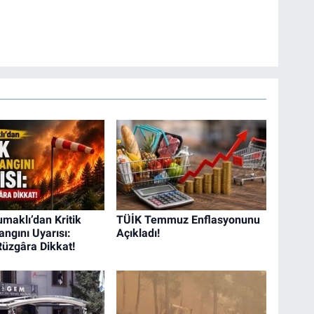
maklı’dan Kritik
TÜİK Temmuz Enflasyonunu
ngını Uyarısı:
Açıkladı!
Rüzgâra Dikkat!