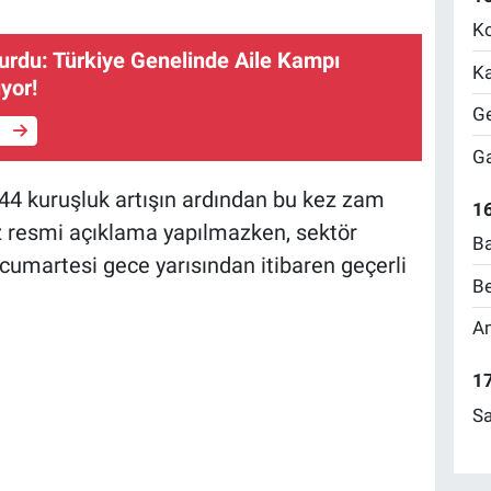
Ko
urdu: Türkiye Genelinde Aile Kampı
Ka
ıyor!
Ge
e
Ga
44 kuruşluk artışın ardından bu kez zam
16
z resmi açıklama yapılmazken, sektör
Ba
 cumartesi gece yarısından itibaren geçerli
Be
Am
17
Sa