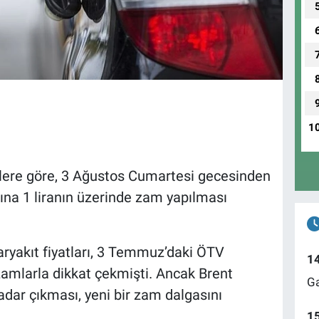
1
ilere göre, 3 Ağustos Cumartesi gecesinden
rına 1 liranın üzerinde zam yapılması
ryakıt fiyatları, 3 Temmuz’daki ÖTV
1
zamlarla dikkat çekmişti. Ancak Brent
Ga
kadar çıkması, yeni bir zam dalgasını
1