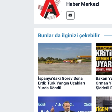
Haber Merkezi
Bunlar da ilginizi çekebilir
İspanya’daki Görev Sona
Bakan Yu
Erdi: Türk Yangın Uçakları
Orman Ya
Yurda Döndü
Şiddetli 