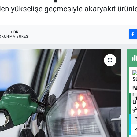
iden yükselişe geçmesiyle akaryakıt ürünl
1 DK
OKUNMA SÜRESI