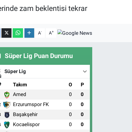
erinde zam beklentisi tekrar
-
+
A
A
Süper Lig Puan Durumu
Süper Lig
#
Takım
O
P
Amed
0
0
1
Erzurumspor FK
0
0
2
Başakşehir
0
0
3
Kocaelispor
0
0
4