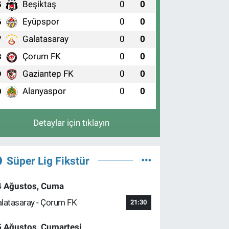
Beşiktaş
0
0
5
Eyüpspor
0
0
6
Galatasaray
0
0
7
Çorum FK
0
0
8
Gaziantep FK
0
0
9
Alanyaspor
0
0
0
Detaylar için tıklayın
Süper Lig Fikstür
4 Ağustos, Cuma
latasaray - Çorum FK
21:30
5 Ağustos, Cumartesi