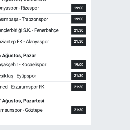
nyaspor - Rizespor
19:00
sımpaşa - Trabzonspor
19:00
nçlerbirliği S.K. - Fenerbahçe
21:30
ziantep FK - Alanyaspor
21:30
 Ağustos, Pazar
şakşehir - Kocaelispor
19:00
şiktaş - Eyüpspor
21:30
ed - Erzurumspor FK
21:30
 Ağustos, Pazartesi
msunspor - Göztepe
21:30