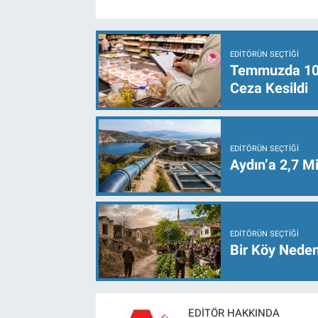
EDITÖRÜN SEÇTIĞI
Temmuzda 107 
Ceza Kesildi
EDITÖRÜN SEÇTIĞI
Aydın’a 2,7 Mi
EDITÖRÜN SEÇTIĞI
Bir Köy Neden
EDITÖR HAKKINDA