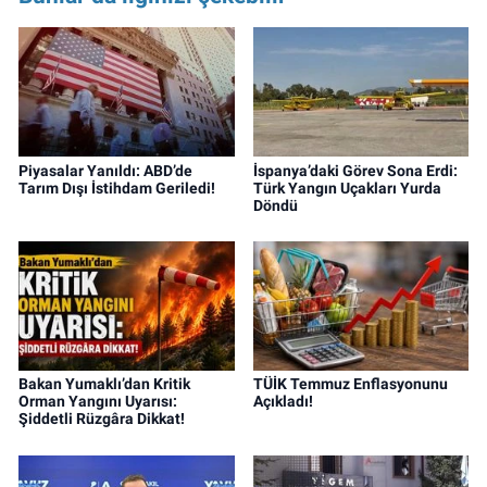
Piyasalar Yanıldı: ABD’de
İspanya’daki Görev Sona Erdi:
Tarım Dışı İstihdam Geriledi!
Türk Yangın Uçakları Yurda
Döndü
Bakan Yumaklı’dan Kritik
TÜİK Temmuz Enflasyonunu
Orman Yangını Uyarısı:
Açıkladı!
Şiddetli Rüzgâra Dikkat!