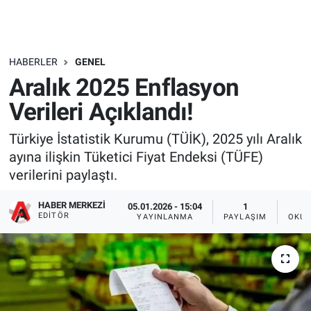
HABERLER
GENEL
Aralık 2025 Enflasyon
Verileri Açıklandı!
Türkiye İstatistik Kurumu (TÜİK), 2025 yılı Aralık
ayına ilişkin Tüketici Fiyat Endeksi (TÜFE)
verilerini paylaştı.
HABER MERKEZI
05.01.2026 - 15:04
1
EDITÖR
YAYINLANMA
PAYLAŞIM
OKUN