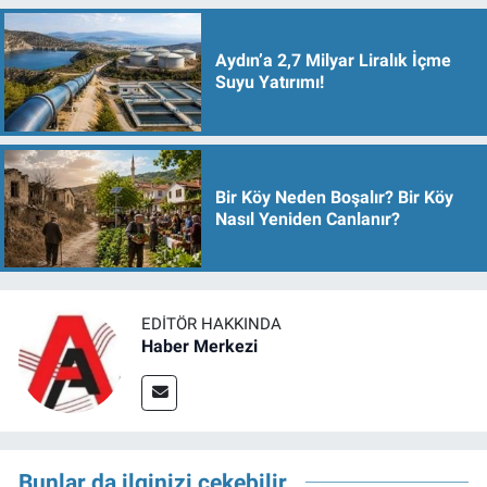
Aydın’a 2,7 Milyar Liralık İçme
Suyu Yatırımı!
Bir Köy Neden Boşalır? Bir Köy
Nasıl Yeniden Canlanır?
EDITÖR HAKKINDA
Haber Merkezi
Bunlar da ilginizi çekebilir