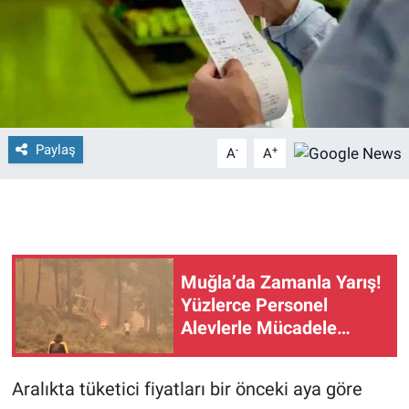
Paylaş
-
+
A
A
Muğla’da Zamanla Yarış!
Yüzlerce Personel
Alevlerle Mücadele
Ediyor
Aralıkta tüketici fiyatları bir önceki aya göre