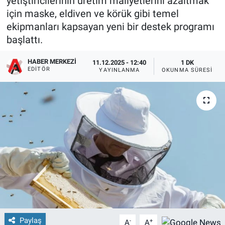
yetiştiricilerinin üretim maliyetlerini azaltmak
için maske, eldiven ve körük gibi temel
ekipmanları kapsayan yeni bir destek programı
başlattı.
HABER MERKEZI
11.12.2025 - 12:40
1 DK
EDITÖR
YAYINLANMA
OKUNMA SÜRESI
Paylaş
-
+
A
A