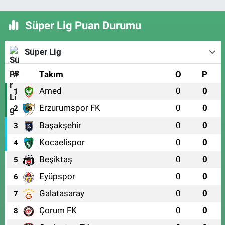
Süper Lig Puan Durumu
Süper Lig
#
Takım
O
P
Amed
0
0
1
Erzurumspor FK
0
0
2
Başakşehir
0
0
3
Kocaelispor
0
0
4
Beşiktaş
0
0
5
Eyüpspor
0
0
6
Galatasaray
0
0
7
Çorum FK
0
0
8