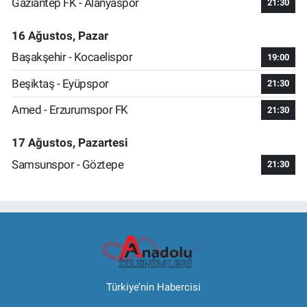
Gaziantep FK - Alanyaspor
21:30
16 Ağustos, Pazar
Başakşehir - Kocaelispor
19:00
Beşiktaş - Eyüpspor
21:30
Amed - Erzurumspor FK
21:30
17 Ağustos, Pazartesi
Samsunspor - Göztepe
21:30
Türkiye’nin Habercisi