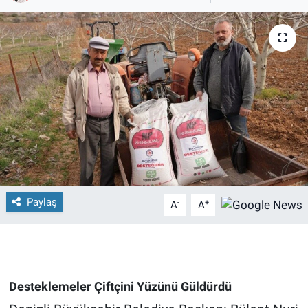
Paylaş
-
+
A
A
Desteklemeler Çiftçini Yüzünü Güldürdü