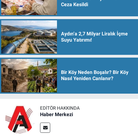
Ceza Kesildi
Aydın’a 2,7 Milyar Liralık İçme
Suyu Yatırımı!
Bir Köy Neden Boşalır? Bir Köy
Nasıl Yeniden Canlanır?
EDITÖR HAKKINDA
Haber Merkezi