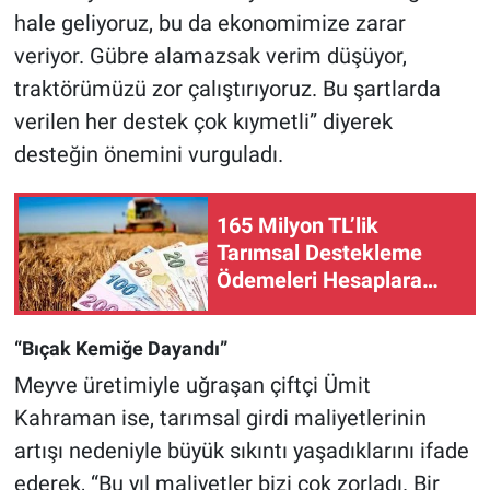
hale geliyoruz, bu da ekonomimize zarar
veriyor. Gübre alamazsak verim düşüyor,
traktörümüzü zor çalıştırıyoruz. Bu şartlarda
verilen her destek çok kıymetli” diyerek
desteğin önemini vurguladı.
165 Milyon TL’lik
Tarımsal Destekleme
Ödemeleri Hesaplara
Aktarılıyor!
“Bıçak Kemiğe Dayandı”
Meyve üretimiyle uğraşan çiftçi Ümit
Kahraman ise, tarımsal girdi maliyetlerinin
artışı nedeniyle büyük sıkıntı yaşadıklarını ifade
ederek, “Bu yıl maliyetler bizi çok zorladı. Bir