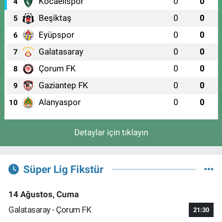
Kocaelispor
0
0
4
Beşiktaş
0
0
5
Eyüpspor
0
0
6
Galatasaray
0
0
7
Çorum FK
0
0
8
Gaziantep FK
0
0
9
Alanyaspor
0
0
10
Detaylar için tıklayın
Süper Lig Fikstür
14 Ağustos, Cuma
Galatasaray - Çorum FK
21:30