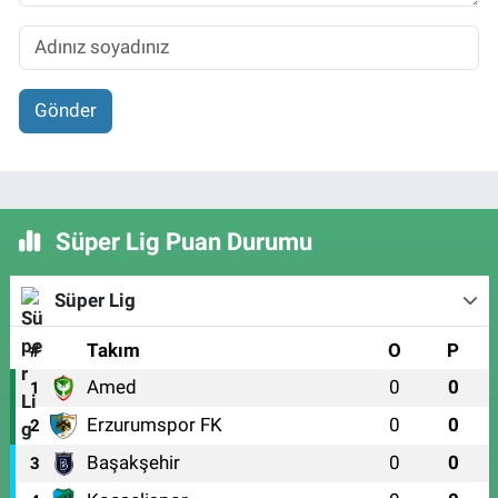
Gönder
Süper Lig Puan Durumu
Süper Lig
#
Takım
O
P
Amed
0
0
1
Erzurumspor FK
0
0
2
Başakşehir
0
0
3