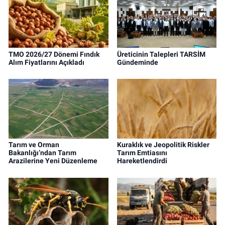
TMO 2026/27 Dönemi Fındık
Üreticinin Talepleri TARSİM
Alım Fiyatlarını Açıkladı
Gündeminde
Tarım ve Orman
Kuraklık ve Jeopolitik Riskler
Bakanlığı’ndan Tarım
Tarım Emtiasını
Arazilerine Yeni Düzenleme
Hareketlendirdi