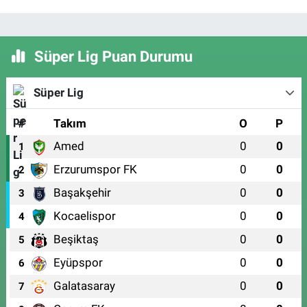
Süper Lig Puan Durumu
Süper Lig
#
Takım
O
P
Amed
0
0
1
Erzurumspor FK
0
0
2
Başakşehir
0
0
3
Kocaelispor
0
0
4
Beşiktaş
0
0
5
Eyüpspor
0
0
6
Galatasaray
0
0
7