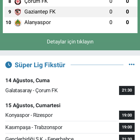
Çorum FK
0
0
8
Gaziantep FK
0
0
9
Alanyaspor
0
0
10
Detaylar için tıklayın
Süper Lig Fikstür
14 Ağustos, Cuma
Galatasaray - Çorum FK
21:30
15 Ağustos, Cumartesi
Konyaspor - Rizespor
19:00
Kasımpaşa - Trabzonspor
19:00
Gençlerbirliği S.K. - Fenerbahçe
21:30