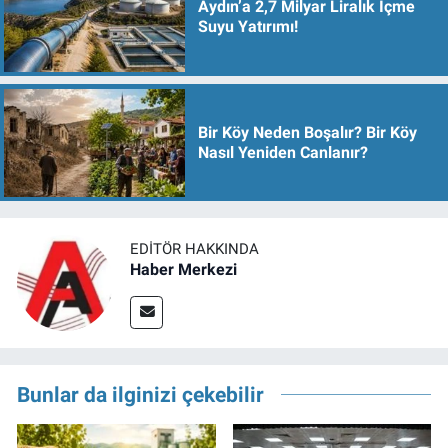
Aydın’a 2,7 Milyar Liralık İçme
Suyu Yatırımı!
Bir Köy Neden Boşalır? Bir Köy
Nasıl Yeniden Canlanır?
EDITÖR HAKKINDA
Haber Merkezi
Bunlar da ilginizi çekebilir