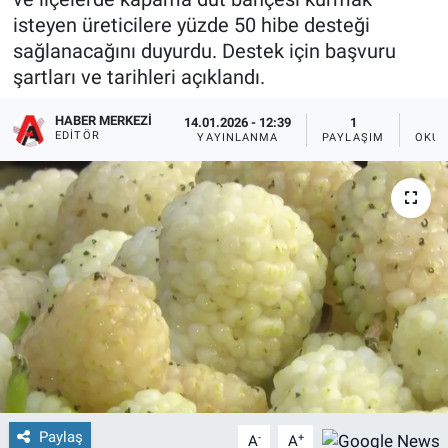
isteyen üreticilere yüzde 50 hibe desteği
sağlanacağını duyurdu. Destek için başvuru
şartları ve tarihleri açıklandı.
HABER MERKEZI
14.01.2026 - 12:39
1
EDITÖR
YAYINLANMA
PAYLAŞIM
OKUN
Paylaş
-
+
A
A