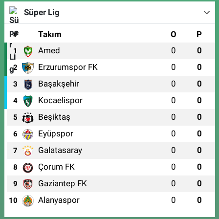
Süper Lig
#
Takım
O
P
Amed
0
0
1
Erzurumspor FK
0
0
2
Başakşehir
0
0
3
Kocaelispor
0
0
4
Beşiktaş
0
0
5
Eyüpspor
0
0
6
Galatasaray
0
0
7
Çorum FK
0
0
8
Gaziantep FK
0
0
9
Alanyaspor
0
0
10