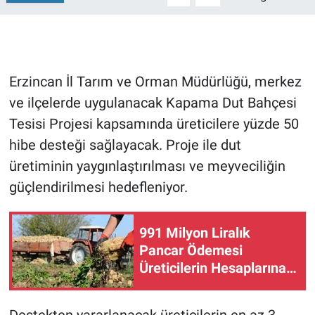
Erzincan İl Tarım ve Orman Müdürlüğü, merkez
ve ilçelerde uygulanacak Kapama Dut Bahçesi
Tesisi Projesi kapsamında üreticilere yüzde 50
hibe desteği sağlayacak. Proje ile dut
üretiminin yaygınlaştırılması ve meyveciliğin
güçlendirilmesi hedefleniyor.
991 Milyon Liralık
Pancar Ödemesi
Üreticilerin Hesaplarına
Aktarılıyor!
Destekten yararlanacak üreticilerin en az 3