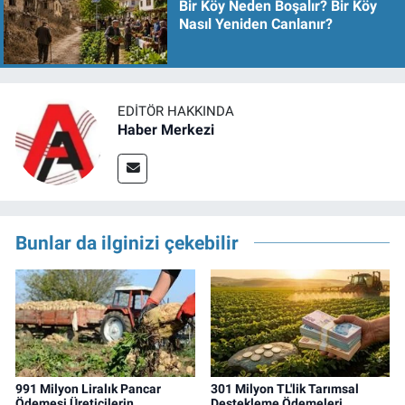
Bir Köy Neden Boşalır? Bir Köy
Nasıl Yeniden Canlanır?
EDITÖR HAKKINDA
Haber Merkezi
Bunlar da ilginizi çekebilir
991 Milyon Liralık Pancar
301 Milyon TL'lik Tarımsal
Ödemesi Üreticilerin
Destekleme Ödemeleri