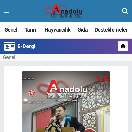
Genel
Tarım
Hayvancılık
Gıda
Desteklemeler
E-Dergi
Genel