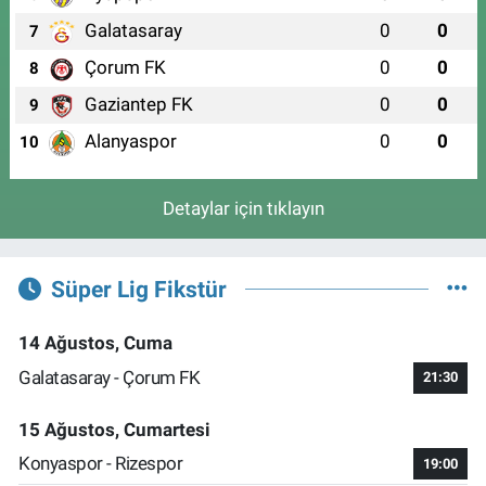
Galatasaray
0
0
7
Çorum FK
0
0
8
Gaziantep FK
0
0
9
Alanyaspor
0
0
10
Detaylar için tıklayın
Süper Lig Fikstür
14 Ağustos, Cuma
Galatasaray - Çorum FK
21:30
15 Ağustos, Cumartesi
Konyaspor - Rizespor
19:00