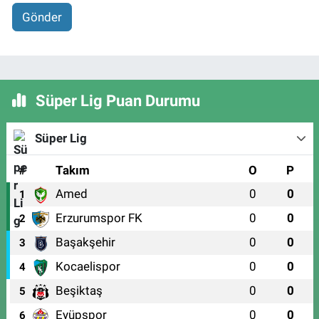
Gönder
Süper Lig Puan Durumu
Süper Lig
#
Takım
O
P
Amed
0
0
1
Erzurumspor FK
0
0
2
Başakşehir
0
0
3
Kocaelispor
0
0
4
Beşiktaş
0
0
5
Eyüpspor
0
0
6