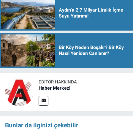
Aydın’a 2,7 Milyar Liralık İçme
Suyu Yatırımı!
Bir Köy Neden Boşalır? Bir Köy
Nasıl Yeniden Canlanır?
EDITÖR HAKKINDA
Haber Merkezi
Bunlar da ilginizi çekebilir