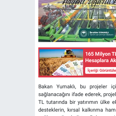
165 Milyon T
Hesaplara Akt
İçeriği Görüntül
Bakan Yumaklı, bu projeler i
sağlanacağını ifade ederek, proj
TL tutarında bir yatırımın ülke 
desteklerin, kırsal kalkınma ham