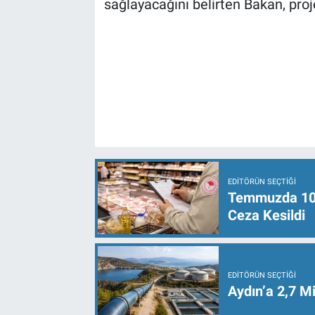
sağlayacağını belirten Bakan, proje
EDITÖRÜN SEÇTIĞI
Temmuzda 107 
Ceza Kesildi
EDITÖRÜN SEÇTIĞI
Aydın’a 2,7 Mi