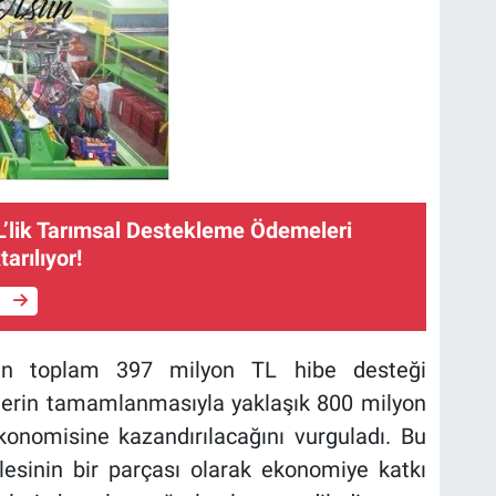
L’lik Tarımsal Destekleme Ödemeleri
arılıyor!
e
çin toplam 397 milyon TL hibe desteği
elerin tamamlanmasıyla yaklaşık 800 milyon
ekonomisine kazandırılacağını vurguladı. Bu
lesinin bir parçası olarak ekonomiye katkı