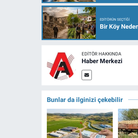
EDITÖRÜN SEÇTIĞI
Bir Köy Neden
EDITÖR HAKKINDA
Haber Merkezi
Bunlar da ilginizi çekebilir