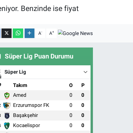
niyor. Benzinde ise fiyat
-
+
A
A
Süper Lig Puan Durumu
Süper Lig
#
Takım
O
P
Amed
0
0
1
Erzurumspor FK
0
0
2
Başakşehir
0
0
3
Kocaelispor
0
0
4