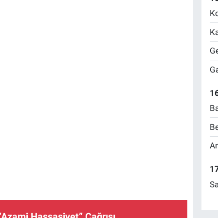
Ko
Ka
Ge
Ga
16
Ba
Be
Am
17
Sa
“Azami Hassasiyet” Çağrısı