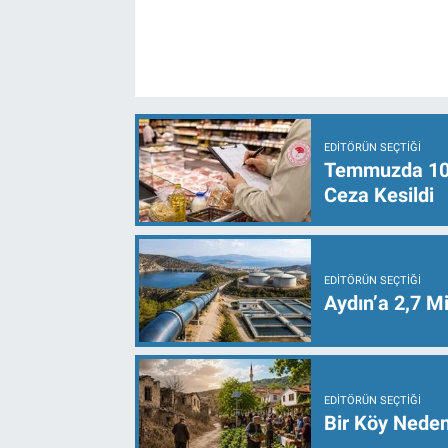
EDITÖRÜN SEÇTIĞI
Temmuzda 107 
Ceza Kesildi
EDITÖRÜN SEÇTIĞI
Aydın’a 2,7 Mi
EDITÖRÜN SEÇTIĞI
Bir Köy Neden