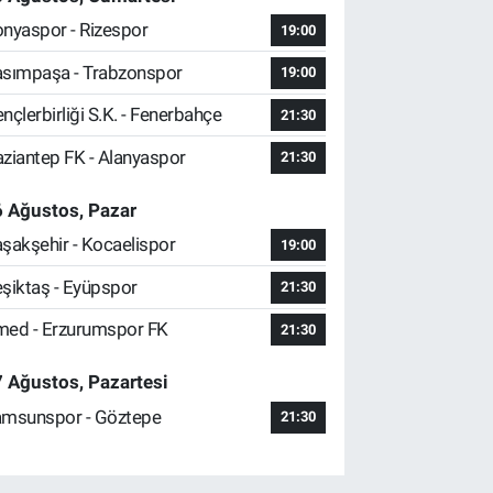
nyaspor - Rizespor
19:00
sımpaşa - Trabzonspor
19:00
nçlerbirliği S.K. - Fenerbahçe
21:30
ziantep FK - Alanyaspor
21:30
 Ağustos, Pazar
şakşehir - Kocaelispor
19:00
şiktaş - Eyüpspor
21:30
ed - Erzurumspor FK
21:30
 Ağustos, Pazartesi
msunspor - Göztepe
21:30