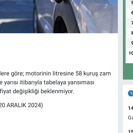
1
lere göre; motorinin litresine 58 kuruş zam
e yarısı itibarıyla tabelaya yansıması
iyat değişikliği beklenmiyor.
0 ARALIK 2024)
1
Ga
1