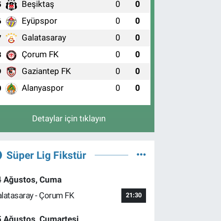
Beşiktaş
0
0
5
Eyüpspor
0
0
6
Galatasaray
0
0
7
Çorum FK
0
0
8
Gaziantep FK
0
0
9
Alanyaspor
0
0
0
Detaylar için tıklayın
Süper Lig Fikstür
4 Ağustos, Cuma
latasaray - Çorum FK
21:30
5 Ağustos, Cumartesi