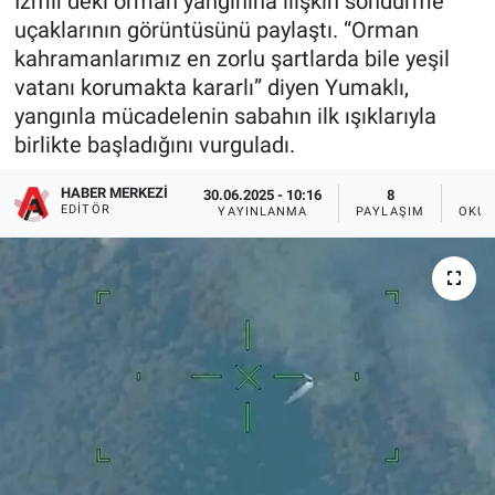
İzmir’deki orman yangınına ilişkin söndürme
uçaklarının görüntüsünü paylaştı. “Orman
kahramanlarımız en zorlu şartlarda bile yeşil
vatanı korumakta kararlı” diyen Yumaklı,
yangınla mücadelenin sabahın ilk ışıklarıyla
birlikte başladığını vurguladı.
HABER MERKEZI
30.06.2025 - 10:16
8
EDITÖR
YAYINLANMA
PAYLAŞIM
OKUN