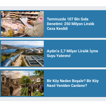
Temmuzda 107 Bin Gıda
Denetimi: 250 Milyon Liralık
Ceza Kesildi
Aydın’a 2,7 Milyar Liralık İçme
Suyu Yatırımı!
Bir Köy Neden Boşalır? Bir Köy
Nasıl Yeniden Canlanır?