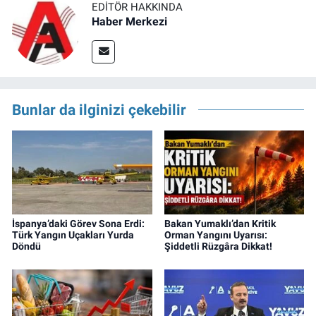
EDITÖR HAKKINDA
Haber Merkezi
Bunlar da ilginizi çekebilir
İspanya’daki Görev Sona Erdi:
Bakan Yumaklı’dan Kritik
Türk Yangın Uçakları Yurda
Orman Yangını Uyarısı:
Döndü
Şiddetli Rüzgâra Dikkat!