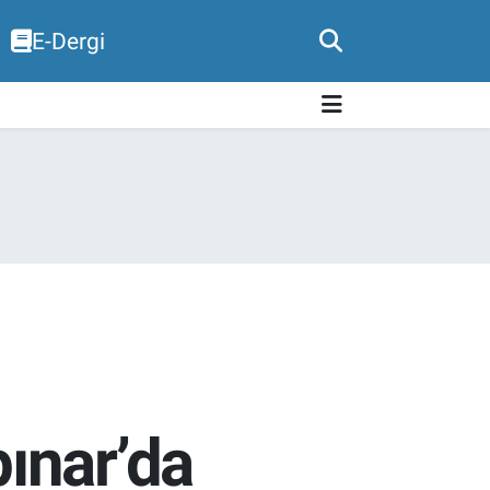
E-Dergi
ınar’da