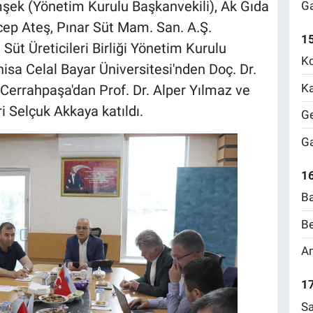
şek (Yönetim Kurulu Başkanvekili), Ak Gıda
Ga
ecep Ateş, Pınar Süt Mam. San. A.Ş.
1
üt Üreticileri Birliği Yönetim Kurulu
Ko
sa Celal Bayar Üniversitesi'nden Doç. Dr.
Ka
i Cerrahpaşa'dan Prof. Dr. Alper Yılmaz ve
i Selçuk Akkaya katıldı.
Ge
Ga
16
Ba
Be
Am
17
Sa