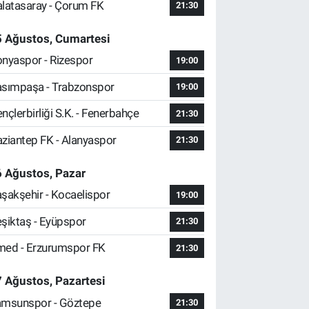
latasaray - Çorum FK
21:30
5 Ağustos, Cumartesi
nyaspor - Rizespor
19:00
sımpaşa - Trabzonspor
19:00
nçlerbirliği S.K. - Fenerbahçe
21:30
ziantep FK - Alanyaspor
21:30
 Ağustos, Pazar
şakşehir - Kocaelispor
19:00
şiktaş - Eyüpspor
21:30
ed - Erzurumspor FK
21:30
 Ağustos, Pazartesi
msunspor - Göztepe
21:30