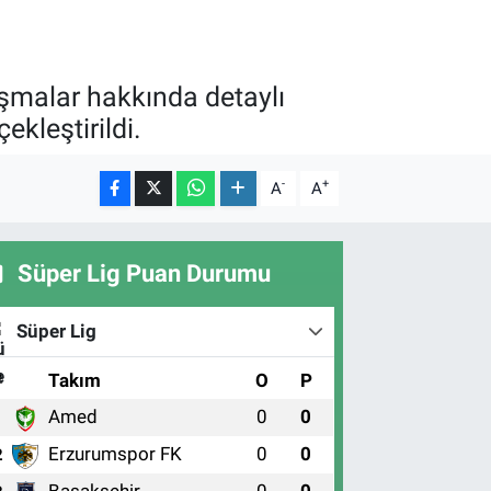
şmalar hakkında detaylı
ekleştirildi.
-
+
A
A
Süper Lig Puan Durumu
Süper Lig
#
Takım
O
P
Amed
0
0
1
Erzurumspor FK
0
0
2