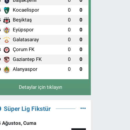
Başakşehir
0
0
3
Kocaelispor
0
0
4
Beşiktaş
0
0
5
Eyüpspor
0
0
6
Galatasaray
0
0
7
Çorum FK
0
0
8
Gaziantep FK
0
0
9
Alanyaspor
0
0
0
Detaylar için tıklayın
Süper Lig Fikstür
4 Ağustos, Cuma