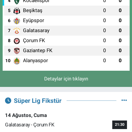
Kocaelispor
0
0
4
Beşiktaş
0
0
5
Eyüpspor
0
0
6
Galatasaray
0
0
7
Çorum FK
0
0
8
Gaziantep FK
0
0
9
Alanyaspor
0
0
10
Detaylar için tıklayın
Süper Lig Fikstür
14 Ağustos, Cuma
Galatasaray - Çorum FK
21:30