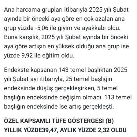
Ana harcama grupları itibarıyla 2025 yılı Şubat
ayında bir önceki aya göre en çok azalan ana
grup yüzde -5,06 ile giyim ve ayakkabı oldu.
Buna karşılık, 2025 yılı Şubat ayında bir önceki
aya göre artışın en yüksek olduğu ana grup ise
yüzde 9,92 ile eğitim oldu.
Endekste kapsanan 143 temel başlıktan 2025
yılı Şubat ayı itibarıyla, 25 temel başlığın
endeksinde düşüş gerçekleşirken, 5 temel
başlığın endeksinde değişim olmadı. 113 temel
başlığın endeksinde ise artış gerçekleşti.
ÖZEL KAPSAMLI TÜFE GÖSTERGESİ (B)
YILLIK YÜZDE39,47, AYLIK YÜZDE 2,32 OLDU