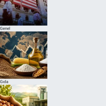
Genel
Gıda