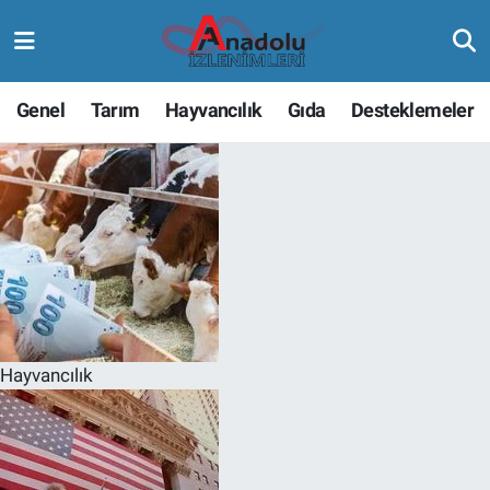
Genel
Tarım
Hayvancılık
Gıda
Desteklemeler
Hayvancılık