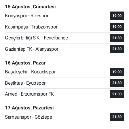
15 Ağustos, Cumartesi
Konyaspor - Rizespor
19:00
Kasımpaşa - Trabzonspor
19:00
Gençlerbirliği S.K. - Fenerbahçe
21:30
Gaziantep FK - Alanyaspor
21:30
16 Ağustos, Pazar
Başakşehir - Kocaelispor
19:00
Beşiktaş - Eyüpspor
21:30
Amed - Erzurumspor FK
21:30
17 Ağustos, Pazartesi
Samsunspor - Göztepe
21:30