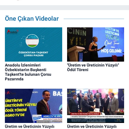
Öne Çıkan Videolar
Anadolu İzlenimleri
''Üretim ve Üreticinin Yüzyılı''
Özbekistan'ın Başkenti
Ödül Töreni
Taşkent'te bulunan Çorsu
Pazarında
Üretim ve Üreticinin Yüzyılı
Üretim ve Üreticinin Yüzyılı