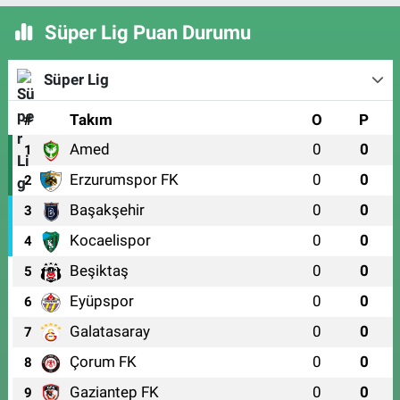
Süper Lig Puan Durumu
Süper Lig
#
Takım
O
P
Amed
0
0
1
Erzurumspor FK
0
0
2
Başakşehir
0
0
3
Kocaelispor
0
0
4
Beşiktaş
0
0
5
Eyüpspor
0
0
6
Galatasaray
0
0
7
Çorum FK
0
0
8
Gaziantep FK
0
0
9