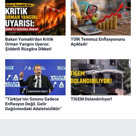
Bakan Yumaklı’dan Kritik
TÜİK Temmuz Enflasyonunu
Orman Yangını Uyarısı:
Açıkladı!
Şiddetli Rüzgâra Dikkat!
“Türkiye’nin Sorunu Sadece
TİGEM Dolandırılıyor!
Enflasyon Değil, Gelir
Dağılımındaki Adaletsizliktir”