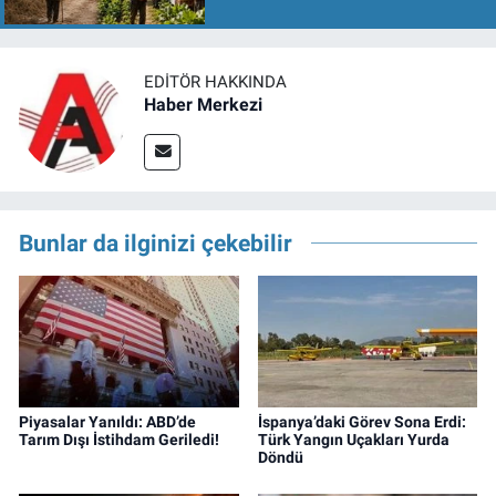
EDITÖR HAKKINDA
Haber Merkezi
Bunlar da ilginizi çekebilir
Piyasalar Yanıldı: ABD’de
İspanya’daki Görev Sona Erdi:
Tarım Dışı İstihdam Geriledi!
Türk Yangın Uçakları Yurda
Döndü