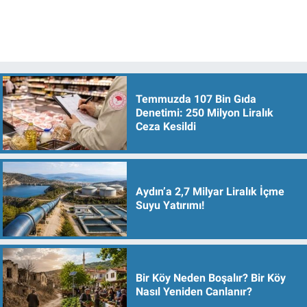
Temmuzda 107 Bin Gıda
Denetimi: 250 Milyon Liralık
Ceza Kesildi
Aydın’a 2,7 Milyar Liralık İçme
Suyu Yatırımı!
Bir Köy Neden Boşalır? Bir Köy
Nasıl Yeniden Canlanır?