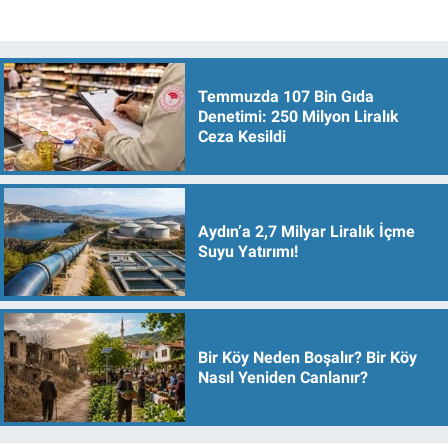
Temmuzda 107 Bin Gıda
Denetimi: 250 Milyon Liralık
Ceza Kesildi
Aydın’a 2,7 Milyar Liralık İçme
Suyu Yatırımı!
Bir Köy Neden Boşalır? Bir Köy
Nasıl Yeniden Canlanır?