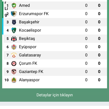
Amed
0
0
1
Erzurumspor FK
0
0
2
Başakşehir
0
0
3
Kocaelispor
0
0
4
Beşiktaş
0
0
5
Eyüpspor
0
0
6
Galatasaray
0
0
7
Çorum FK
0
0
8
Gaziantep FK
0
0
9
Alanyaspor
0
0
10
Detaylar için tıklayın