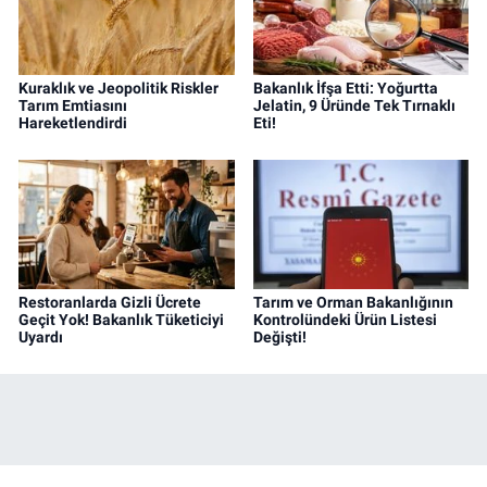
Kuraklık ve Jeopolitik Riskler
Bakanlık İfşa Etti: Yoğurtta
Tarım Emtiasını
Jelatin, 9 Üründe Tek Tırnaklı
Hareketlendirdi
Eti!
Restoranlarda Gizli Ücrete
Tarım ve Orman Bakanlığının
Geçit Yok! Bakanlık Tüketiciyi
Kontrolündeki Ürün Listesi
Uyardı
Değişti!