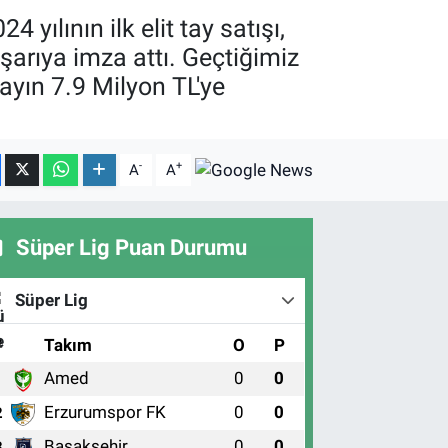
ılının ilk elit tay satışı,
aşarıya imza attı. Geçtiğimiz
 tayın 7.9 Milyon TL'ye
-
+
A
A
Süper Lig Puan Durumu
Süper Lig
#
Takım
O
P
Amed
0
0
1
Erzurumspor FK
0
0
2
Başakşehir
0
0
3