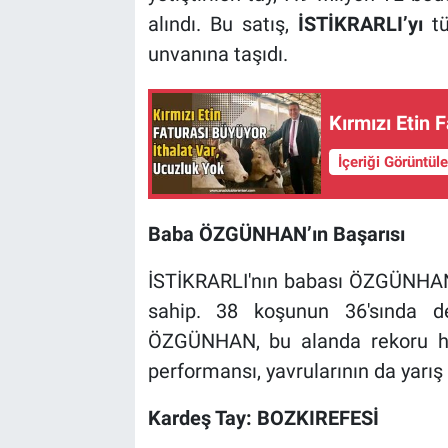
alındı. Bu satış,
İSTİKRARLI’yı
tü
unvanına taşıdı.
Kırmızı Etin 
İçeriği Görüntül
Baba ÖZGÜNHAN’ın Başarısı
İSTİKRARLI'nın babası ÖZGÜNHAN, 
sahip. 38 koşunun 36'sında d
ÖZGÜNHAN, bu alanda rekoru hal
performansı, yavrularının da yarış
Kardeş Tay: BOZKIREFESİ