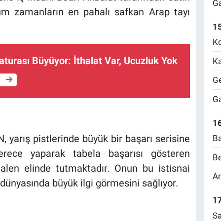
Ga
m zamanların en pahalı safkan Arap tayı
1
Ko
Faturası Büyüyor: İthalat Var, Ucuzluk Yok
Ka
Ge
e
Ga
16
yarış pistlerinde büyük bir başarı serisine
Ba
erece yaparak tabela başarısı gösteren
Be
en elinde tutmaktadır. Onun bu istisnai
Am
 dünyasında büyük ilgi görmesini sağlıyor.
17
Sa