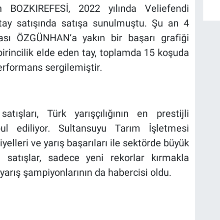
n BOZKIREFESİ, 2022 yılında Veliefendi
tay satışında satışa sunulmuştu. Şu an 4
ası ÖZGÜNHAN’a yakın bir başarı grafiği
e birincilik elde eden tay, toplamda 15 koşuda
erformans sergilemiştir.
tışları, Türk yarışçılığının en prestijli
bul ediliyor. Sultansuyu Tarım İşletmesi
iyelleri ve yarış başarıları ile sektörde büyük
n satışlar, sadece yeni rekorlar kırmakla
arış şampiyonlarının da habercisi oldu.