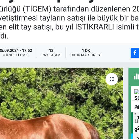
lüğü (TİGEM) tarafından düzenlenen 2024 y
tiştirmesi tayların satışı ile büyük bir b
en elit tay satışı, bu yıl İSTİKRARLI isimli
dı.
25.09.2024 - 17:52
12
1 DK
GÜNCELLEME
PAYLAŞIM
OKUNMA SÜRESI