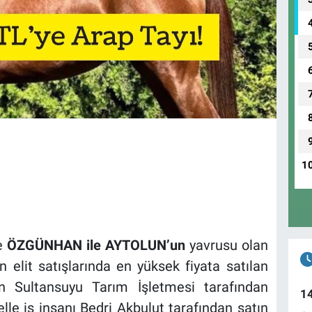
1
ve
ÖZGÜNHAN ile AYTOLUN’un
yavrusu olan
ın elit satışlarında en yüksek fiyata satılan
n Sultansuyu Tarım İşletmesi tarafından
1
elle iş insanı Bedri Akbulut tarafından satın