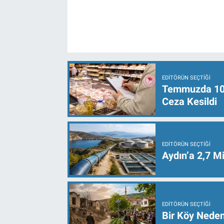
EDITÖRÜN SEÇTIĞI
Temmuzda 107 
Ceza Kesildi
EDITÖRÜN SEÇTIĞI
Aydın’a 2,7 Mi
EDITÖRÜN SEÇTIĞI
Bir Köy Neden