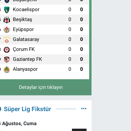
Kocaelispor
0
0
4
Beşiktaş
0
0
5
Eyüpspor
0
0
6
Galatasaray
0
0
7
Çorum FK
0
0
8
Gaziantep FK
0
0
9
Alanyaspor
0
0
0
Detaylar için tıklayın
Süper Lig Fikstür
4 Ağustos, Cuma