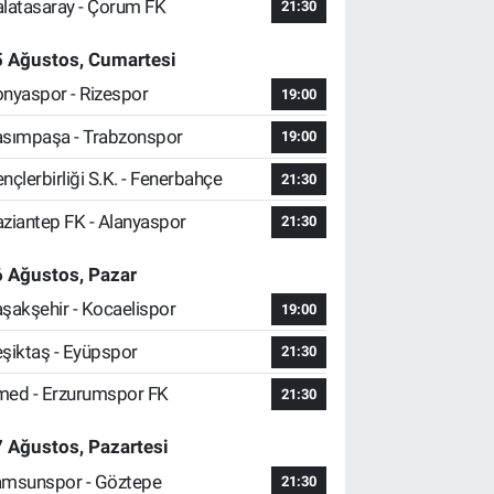
latasaray - Çorum FK
21:30
5 Ağustos, Cumartesi
nyaspor - Rizespor
19:00
sımpaşa - Trabzonspor
19:00
nçlerbirliği S.K. - Fenerbahçe
21:30
ziantep FK - Alanyaspor
21:30
 Ağustos, Pazar
şakşehir - Kocaelispor
19:00
şiktaş - Eyüpspor
21:30
ed - Erzurumspor FK
21:30
 Ağustos, Pazartesi
msunspor - Göztepe
21:30