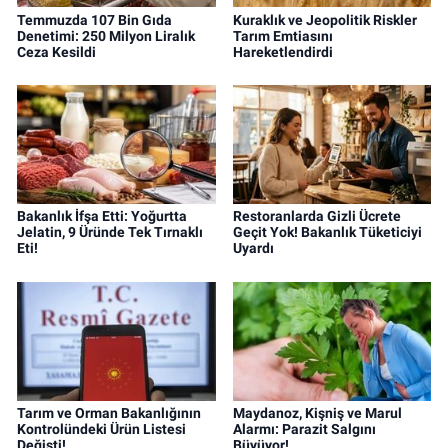
Temmuzda 107 Bin Gıda
Kuraklık ve Jeopolitik Riskler
Denetimi: 250 Milyon Liralık
Tarım Emtiasını
Ceza Kesildi
Hareketlendirdi
Bakanlık İfşa Etti: Yoğurtta
Restoranlarda Gizli Ücrete
Jelatin, 9 Üründe Tek Tırnaklı
Geçit Yok! Bakanlık Tüketiciyi
Eti!
Uyardı
Tarım ve Orman Bakanlığının
Maydanoz, Kişniş ve Marul
Kontrolündeki Ürün Listesi
Alarmı: Parazit Salgını
Değişti!
Büyüyor!