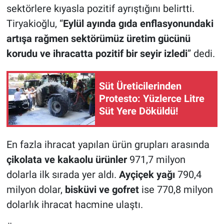
sektörlere kıyasla pozitif ayrıştığını belirtti.
Tiryakioğlu, “
Eylül ayında gıda enflasyonundaki
artışa rağmen sektörümüz üretim gücünü
korudu ve ihracatta pozitif bir seyir izledi
” dedi.
Süt Üreticilerinden
Protesto: Yüzlerce Litre
Süt Yere Döküldü!
En fazla ihracat yapılan ürün grupları arasında
çikolata ve kakaolu ürünler
971,7 milyon
dolarla ilk sırada yer aldı.
Ayçiçek yağı
790,4
milyon dolar,
bisküvi ve gofret
ise 770,8 milyon
dolarlık ihracat hacmine ulaştı.