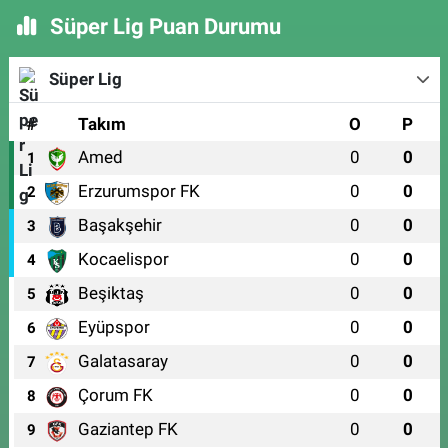
Süper Lig Puan Durumu
Süper Lig
#
Takım
O
P
Amed
0
0
1
Erzurumspor FK
0
0
2
Başakşehir
0
0
3
Kocaelispor
0
0
4
Beşiktaş
0
0
5
Eyüpspor
0
0
6
Galatasaray
0
0
7
Çorum FK
0
0
8
Gaziantep FK
0
0
9