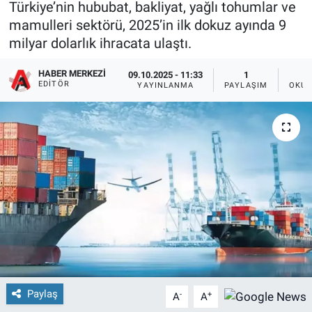
Türkiye’nin hububat, bakliyat, yağlı tohumlar ve
mamulleri sektörü, 2025’in ilk dokuz ayında 9
milyar dolarlık ihracata ulaştı.
HABER MERKEZI
09.10.2025 - 11:33
1
EDITÖR
YAYINLANMA
PAYLAŞIM
OKUN
Paylaş
-
+
A
A