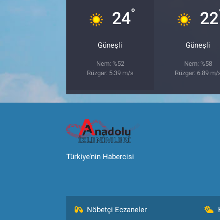
°
24
22
Güneşli
Güneşli
Nem: %52
Nem: %58
Rüzgar: 5.39 m/s
Rüzgar: 6.89 m/
Türkiye’nin Habercisi
Nöbetçi Eczaneler