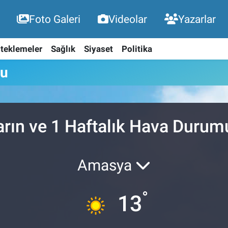
Foto Galeri
Videolar
Yazarlar
teklemeler
Sağlık
Siyaset
Politika
mu
arın ve 1 Haftalık Hava Durum
Amasya
°
13