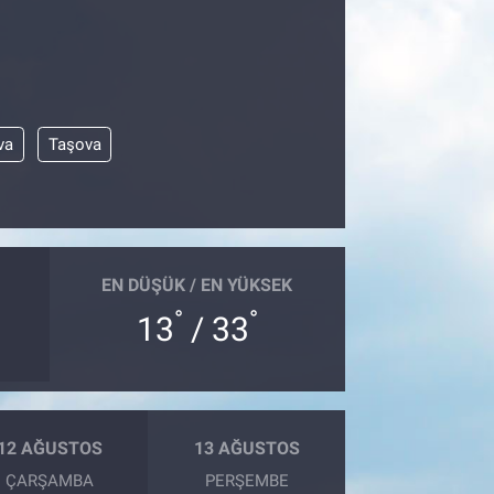
va
Taşova
EN DÜŞÜK / EN YÜKSEK
°
°
13
/ 33
12 AĞUSTOS
13 AĞUSTOS
ÇARŞAMBA
PERŞEMBE