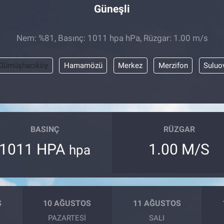
Güneşli
Nem: %81, Basınç: 1011 hpa hPa, Rüzgar: 1.00 m/s
Gümüşhacıköy
Hamamözü
Merkez
Merzifon
Suluo
BASINÇ
RÜZGAR
1011 HPA
1.00 M/S
hpa
S
10 AĞUSTOS
11 AĞUSTOS
PAZARTESI
SALI