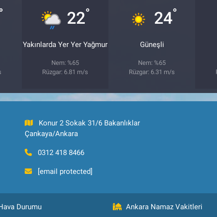
°
°
°
22
24
Yakınlarda Yer Yer Yağmur
Güneşli
Nem: %65
Nem: %65
s
Rüzgar: 6.81 m/s
Rüzgar: 6.31 m/s
Konur 2 Sokak 31/6 Bakanlıklar
Çankaya/Ankara
0312 418 8466
[email protected]
Hava Durumu
Ankara Namaz Vakitleri