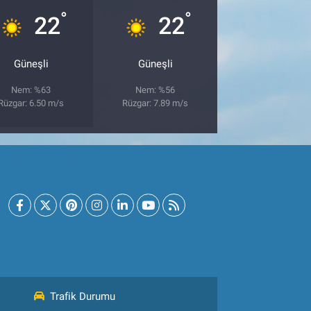
°
°
22
22
Güneşli
Güneşli
Nem: %63
Nem: %56
Rüzgar: 6.50 m/s
Rüzgar: 7.89 m/s
Trafik Durumu