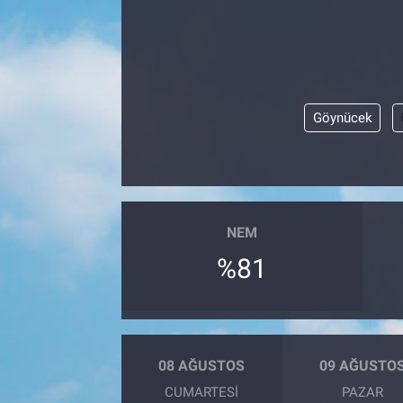
Göynücek
NEM
%81
08 AĞUSTOS
09 AĞUSTO
CUMARTESI
PAZAR