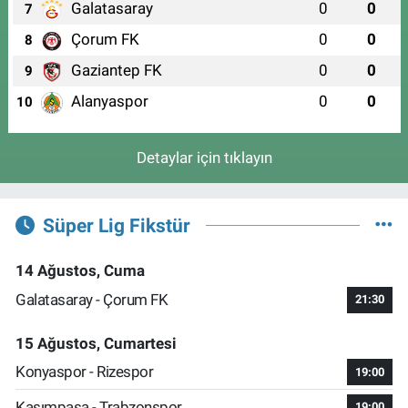
Galatasaray
0
0
7
Çorum FK
0
0
8
Gaziantep FK
0
0
9
Alanyaspor
0
0
10
Detaylar için tıklayın
Süper Lig Fikstür
14 Ağustos, Cuma
Galatasaray - Çorum FK
21:30
15 Ağustos, Cumartesi
Konyaspor - Rizespor
19:00
Kasımpaşa - Trabzonspor
19:00