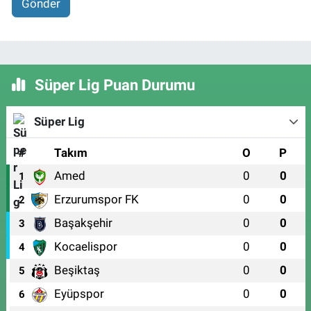
Gönder
Süper Lig Puan Durumu
Süper Lig
#
Takım
O
P
Amed
0
0
1
Erzurumspor FK
0
0
2
Başakşehir
0
0
3
Kocaelispor
0
0
4
Beşiktaş
0
0
5
Eyüpspor
0
0
6