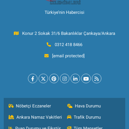
Türkiye’nin Habercisi
Konur 2 Sokak 31/6 Bakanlıklar Çankaya/Ankara
0312 418 8466
[email protected]
Nöbetçi Eczaneler
Hava Durumu
Ankara Namaz Vakitleri
Trafik Durumu
Puan Durumu ve Fikstür
Tüm Manşetler