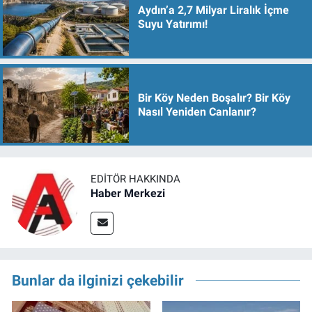
Aydın’a 2,7 Milyar Liralık İçme
Suyu Yatırımı!
Bir Köy Neden Boşalır? Bir Köy
Nasıl Yeniden Canlanır?
EDITÖR HAKKINDA
Haber Merkezi
Bunlar da ilginizi çekebilir