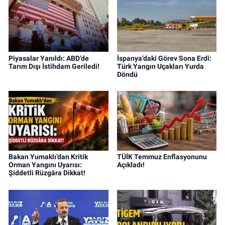
Piyasalar Yanıldı: ABD’de
İspanya’daki Görev Sona Erdi:
Tarım Dışı İstihdam Geriledi!
Türk Yangın Uçakları Yurda
Döndü
Bakan Yumaklı’dan Kritik
TÜİK Temmuz Enflasyonunu
Orman Yangını Uyarısı:
Açıkladı!
Şiddetli Rüzgâra Dikkat!