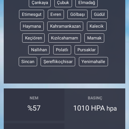
Çankaya
Çubuk
Elmadağ
Etimesgut
Evren
Gölbaşı
Güdül
Haymana
Kahramankazan
Kalecik
Keçiören
Kızılcahamam
Mamak
Nallıhan
Polatlı
Pursaklar
Sincan
Şereflikoçhisar
Yenimahalle
NEM
BASINÇ
%57
1010 HPA
hpa