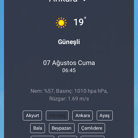
°
19
Güneşli
07 Ağustos Cuma
06:45
Nem: %57, Basınç: 1010 hpa hPa,
Rüzgar: 1.69 m/s
Akyurt
Altındağ
Ankara
Ayaş
Bala
Beypazarı
Çamlıdere