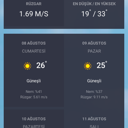
RÜZGAR
EN DÜŞÜK / EN YÜKSEK
°
°
1.69 M/S
19
/ 33
08 AĞUSTOS
09 AĞUSTOS
CUMARTESI
PAZAR
°
°
26
25
Güneşli
Güneşli
Nem: %41
Nem: %37
Rüzgar: 5.61 m/s
Rüzgar: 9.11 m/s
10 AĞUSTOS
11 AĞUSTOS
PAZARTESI
SALI