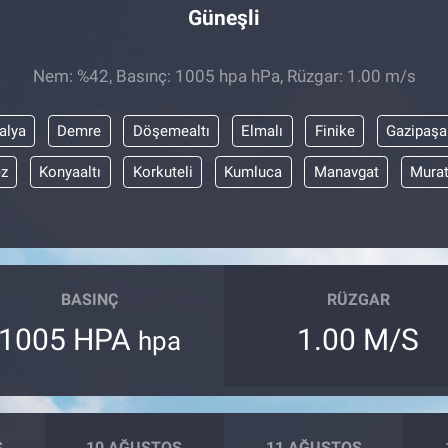
Güneşli
Nem: %42, Basınç: 1005 hpa hPa, Rüzgar: 1.00 m/s
alya
Demre
Döşemealtı
Elmalı
Finike
Gazipaşa
z
Konyaaltı
Korkuteli
Kumluca
Manavgat
Mura
BASINÇ
RÜZGAR
1005 HPA
1.00 M/S
hpa
S
10 AĞUSTOS
11 AĞUSTOS