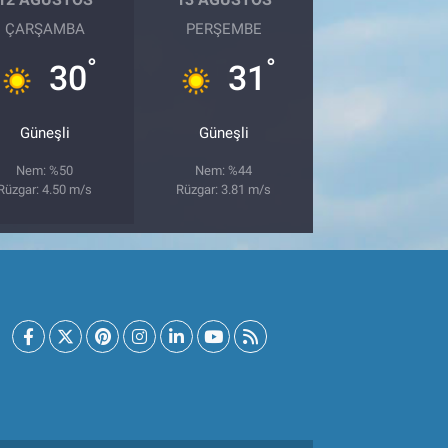
ÇARŞAMBA
PERŞEMBE
°
°
30
31
Güneşli
Güneşli
Nem: %50
Nem: %44
Rüzgar: 4.50 m/s
Rüzgar: 3.81 m/s