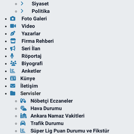
Siyaset
Politika
Foto Galeri
Video
Yazarlar
Firma Rehberi
Seri İlan
Röportaj
Biyografi
Anketler
Künye
İletişim
Servisler
Nöbetçi Eczaneler
Hava Durumu
Ankara Namaz Vakitleri
Trafik Durumu
Süper Lig Puan Durumu ve Fikstür