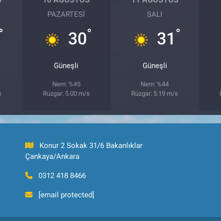
PAZARTESI
SALI
°
°
°
30
31
Güneşli
Güneşli
Nem: %45
Nem: %44
s
Rüzgar: 5.00 m/s
Rüzgar: 5.19 m/s
Konur 2 Sokak 31/6 Bakanlıklar
Çankaya/Ankara
0312 418 8466
[email protected]