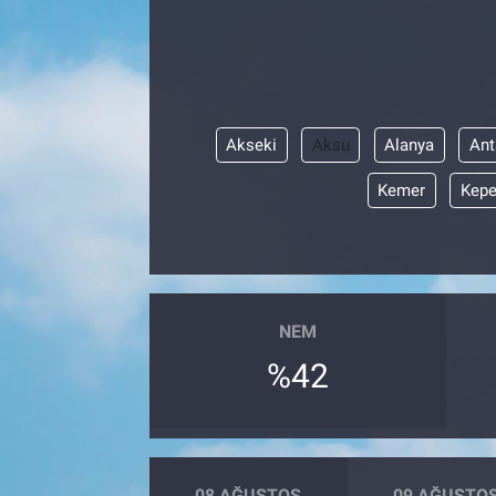
Akseki
Aksu
Alanya
Ant
Kemer
Kepe
NEM
%42
08 AĞUSTOS
09 AĞUSTO