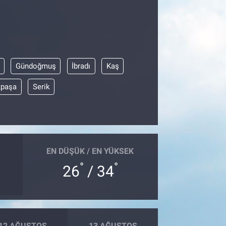
Gündoğmuş
İbradı
Kaş
tpaşa
Serik
EN DÜŞÜK / EN YÜKSEK
°
°
26
/ 34
12 AĞUSTOS
13 AĞUSTOS