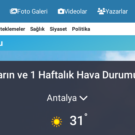
Foto Galeri
Videolar
Yazarlar
teklemeler
Sağlık
Siyaset
Politika
u
arın ve 1 Haftalık Hava Durum
Antalya
°
31