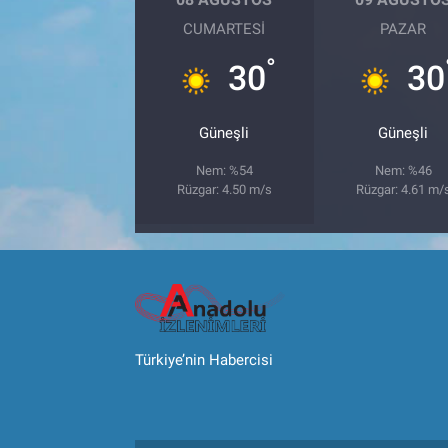
CUMARTESI
PAZAR
°
30
30
Güneşli
Güneşli
Nem: %54
Nem: %46
Rüzgar: 4.50 m/s
Rüzgar: 4.61 m/
Türkiye’nin Habercisi