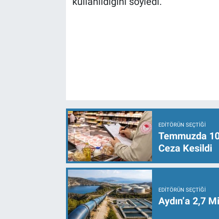
kullanıldığını söyledi.
EDITÖRÜN SEÇTIĞI
Temmuzda 107 
Ceza Kesildi
EDITÖRÜN SEÇTIĞI
Aydın’a 2,7 Mi