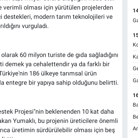
e verimli olması için yürütülen projelerden
1
i destekleri, modern tarım teknolojileri ve
Ga
ıldığını vurguladı.
1
Ko
olarak 60 milyon turiste de gıda sağladığını
Ka
ti demek ya cehalettendir ya da farklı bir
Ge
 Türkiye'nin 186 ülkeye tarımsal ürün
Ga
la entegre bir yapıya sahip olduğunu belirtti.
16
Ba
estek Projesi"nin beklenenden 10 kat daha
Be
akan Yumaklı, bu projenin üreticilere önemli
Am
rıca üretimin sürdürülebilir olması için beş