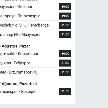
nyaspor - Rizespor
19:00
sımpaşa - Trabzonspor
19:00
nçlerbirliği S.K. - Fenerbahçe
21:30
ziantep FK - Alanyaspor
21:30
 Ağustos, Pazar
şakşehir - Kocaelispor
19:00
şiktaş - Eyüpspor
21:30
ed - Erzurumspor FK
21:30
 Ağustos, Pazartesi
msunspor - Göztepe
21:30