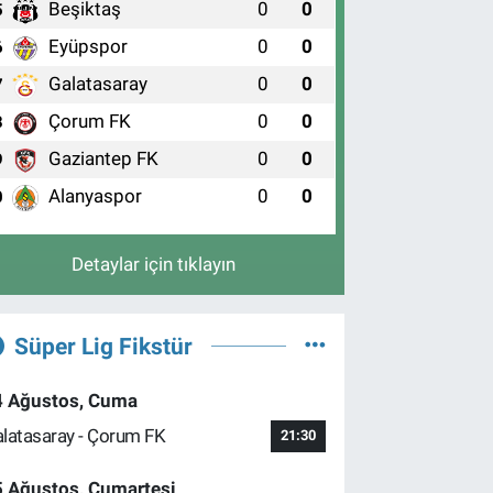
Beşiktaş
0
0
5
Eyüpspor
0
0
6
Galatasaray
0
0
7
Çorum FK
0
0
8
Gaziantep FK
0
0
9
Alanyaspor
0
0
0
Detaylar için tıklayın
Süper Lig Fikstür
4 Ağustos, Cuma
latasaray - Çorum FK
21:30
5 Ağustos, Cumartesi