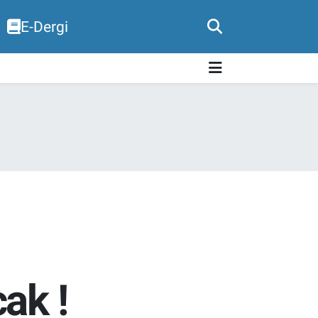
E-Dergi
ak !