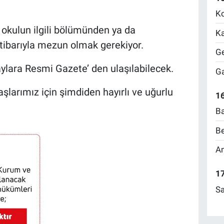
Ko
 okulun ilgili bölümünden ya da
Ka
tibarıyla mezun olmak gerekiyor.
Ge
taylara Resmi Gazete’ den ulaşılabilecek.
Ga
larımız için şimdiden hayırlı ve uğurlu
16
Ba
Be
Am
17
Sa