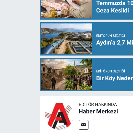
Temmuzda 107 
Ceza Kesildi
EDITÖRÜN SEÇTIĞI
Aydın’a 2,7 Mi
EDITÖRÜN SEÇTIĞI
Bir Köy Neden
EDITÖR HAKKINDA
Haber Merkezi