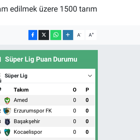
am edilmek üzere 1500 tarım
-
+
A
A
Süper Lig Puan Durumu
Süper Lig
#
Takım
O
P
Amed
0
0
1
Erzurumspor FK
0
0
2
Başakşehir
0
0
3
Kocaelispor
0
0
4