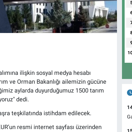
1
lımına ilişkin sosyal medya hesabı
arım ve Orman Bakanlığı ailemizin gücüne
ğimiz aylarda duyurduğumuz 1500 tarım
ıyoruz" dedi.
1
aşra teşkilatında istihdam edilecek.
Ga
KUR’un resmi internet sayfası üzerinden
1