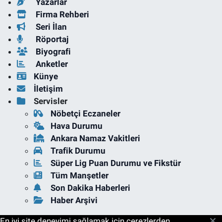
Yazarlar
Firma Rehberi
Seri İlan
Röportaj
Biyografi
Anketler
Künye
İletişim
Servisler
Nöbetçi Eczaneler
Hava Durumu
Ankara Namaz Vakitleri
Trafik Durumu
Süper Lig Puan Durumu ve Fikstür
Tüm Manşetler
Son Dakika Haberleri
Haber Arşivi
En iyi site deneyimi sağlamak için çerezlerden