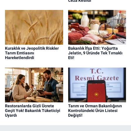
Ceza Kesildi
Kuraklık ve Jeopolitik Riskler
Bakanlık İfşa Etti: Yoğurtta
Tarım Emtiasını
Jelatin, 9 Üründe Tek Tırnaklı
Hareketlendirdi
Eti!
Restoranlarda Gizli Ücrete
Tarım ve Orman Bakanlığının
Geçit Yok! Bakanlık Tüketiciyi
Kontrolündeki Ürün Listesi
Uyardı
Değişti!