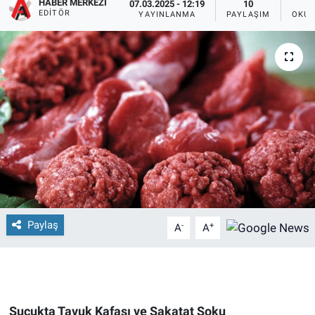
HABER MERKEZI
07.03.2025 - 12:19
10
EDITÖR
YAYINLANMA
PAYLAŞIM
OKUN
Paylaş
-
+
A
A
Sucukta Tavuk Kafası ve Sakatat Şoku