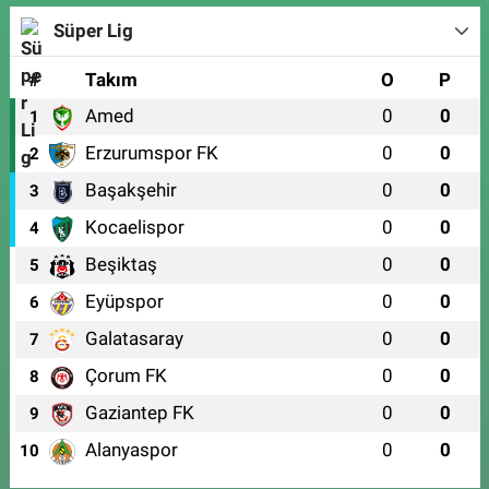
Süper Lig
#
Takım
O
P
Amed
0
0
1
Erzurumspor FK
0
0
2
Başakşehir
0
0
3
Kocaelispor
0
0
4
Beşiktaş
0
0
5
Eyüpspor
0
0
6
Galatasaray
0
0
7
Çorum FK
0
0
8
Gaziantep FK
0
0
9
Alanyaspor
0
0
10