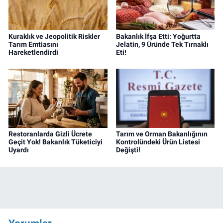
Kuraklık ve Jeopolitik Riskler
Bakanlık İfşa Etti: Yoğurtta
Tarım Emtiasını
Jelatin, 9 Üründe Tek Tırnaklı
Hareketlendirdi
Eti!
Restoranlarda Gizli Ücrete
Tarım ve Orman Bakanlığının
Geçit Yok! Bakanlık Tüketiciyi
Kontrolündeki Ürün Listesi
Uyardı
Değişti!