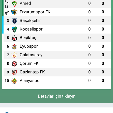
Amed
0
0
1
Erzurumspor FK
0
0
2
Başakşehir
0
0
3
Kocaelispor
0
0
4
Beşiktaş
0
0
5
Eyüpspor
0
0
6
Galatasaray
0
0
7
Çorum FK
0
0
8
Gaziantep FK
0
0
9
Alanyaspor
0
0
10
Detaylar için tıklayın