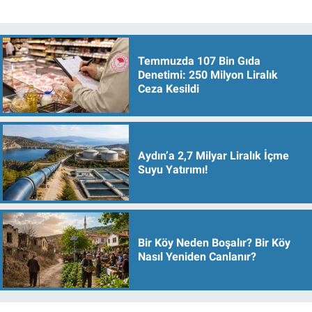
Temmuzda 107 Bin Gıda
Denetimi: 250 Milyon Liralık
Ceza Kesildi
Aydın’a 2,7 Milyar Liralık İçme
Suyu Yatırımı!
Bir Köy Neden Boşalır? Bir Köy
Nasıl Yeniden Canlanır?