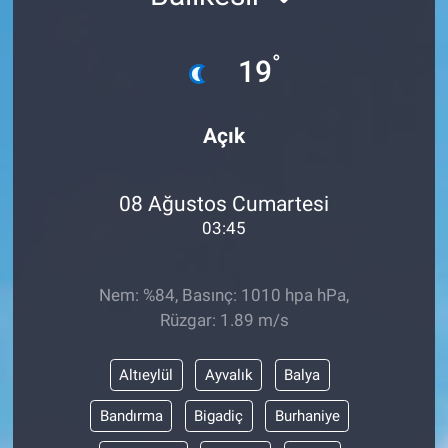
°
19
Açık
08 Ağustos Cumartesi
03:45
Nem: %84, Basınç: 1010 hpa hPa,
Rüzgar: 1.89 m/s
Altıeylül
Ayvalık
Balya
Bandırma
Bigadiç
Burhaniye