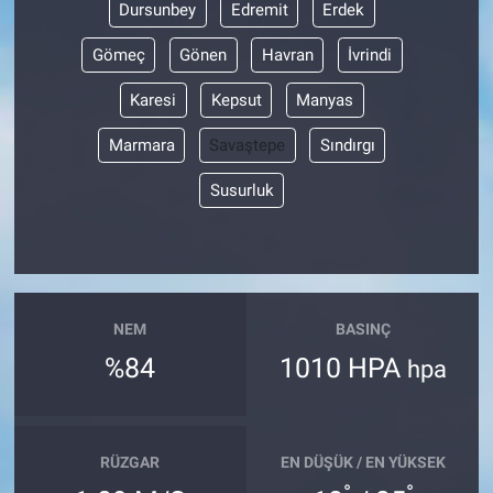
Dursunbey
Edremit
Erdek
Gömeç
Gönen
Havran
İvrindi
Karesi
Kepsut
Manyas
Marmara
Savaştepe
Sındırgı
Susurluk
NEM
BASINÇ
%84
1010 HPA
hpa
RÜZGAR
EN DÜŞÜK / EN YÜKSEK