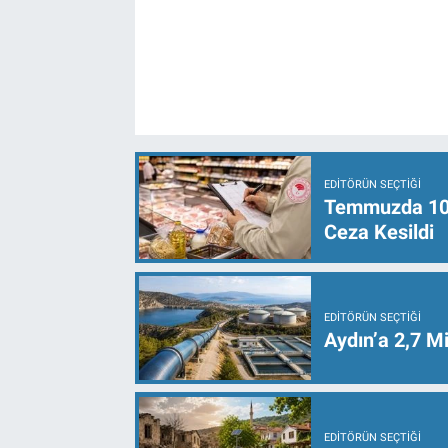
EDITÖRÜN SEÇTIĞI
Temmuzda 107 
Ceza Kesildi
EDITÖRÜN SEÇTIĞI
Aydın’a 2,7 Mi
EDITÖRÜN SEÇTIĞI