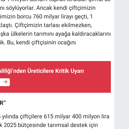
ını söylüyorlar. Ancak kendi çiftçimizin
imizin borcu 760 milyar lirayı geçti, 1
laştı. Çiftçimizin tarlası ekilmezken,
ka ülkelerin tarımını ayağa kaldıracaklarını
ik. Bu, kendi çiftçisinin ocağını
iliği’nden Üreticilere Kritik Uyarı
e
R”
ılında çiftçilere 615 milyar 400 milyon lira
ak 2025 bütçesinde tarımsal destek için