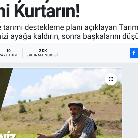
ni Kurtarın!
e tarımı destekleme planı açıklayan Tarım
mizi ayağa kaldırın, sonra başkalarını düş
10
2 DK
PAYLAŞIM
OKUNMA SÜRESI