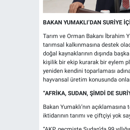
BAKAN YUMAKLI’DAN SURİYE İÇ
Tarım ve Orman Bakanı İbrahim Yu
tarımsal kalkınmasına destek olaca
doğal kaynaklarının dışında başka 
kişilik bir ekip kurarak bir eylem 
yeniden kendini toparlaması adına 
hayvansal üretim konusunda onların
“AFRİKA, SUDAN, ŞİMDİ DE SURİ
Bakan Yumaklı’nın açıklamasına t
iktidarının tarımı ve çiftçiyi yok s
“AKP, geçmişte Sudan’da 99 yıllığ