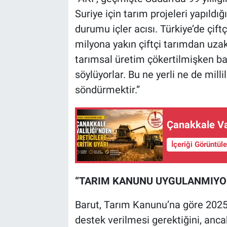
Suriye için tarım projeleri yapıldığ
durumu içler acısı. Türkiye’de çiftç
milyona yakın çiftçi tarımdan uzak
tarımsal üretim çökertilmişken baş
söylüyorlar. Bu ne yerli ne de millil
söndürmektir.”
Çanakkale Val
İçeriği Görüntül
“TARIM KANUNU UYGULANMIYO
Barut, Tarım Kanunu’na göre 2025 y
destek verilmesi gerektiğini, anc