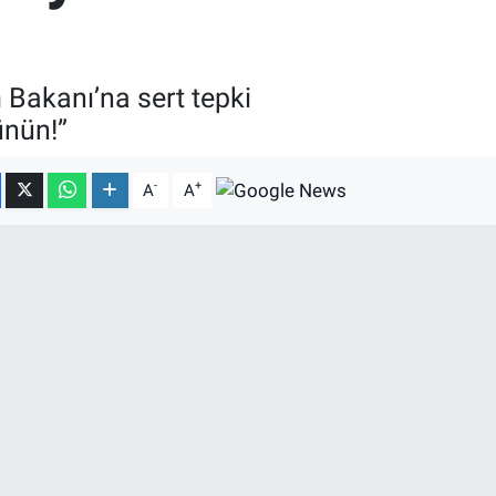
 Bakanı’na sert tepki
ünün!”
-
+
A
A