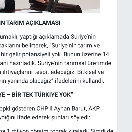
İN TARIM AÇIKLAMASI
maklı, yaptığı açıklamada Suriye’nin
klarını belirterek, “Suriye’nin tarım ve
bir gelir potansiyeli yok. Bunun üzerine 14
planı hazırladık. Suriye’nin tarımsal üretimde
ihtiyaçlarını tespit edeceğiz. Bitkisel ve
 yanında olacağız” ifadelerini kullandı.
YE – BİR TEK TÜRKİYE YOK”
epki gösteren CHP’li Ayhan Barut, AKP
aydığını ifade ederek şunları söyledi:
ına 1 milyon dönüm toprak kiraladı. Şimdi de