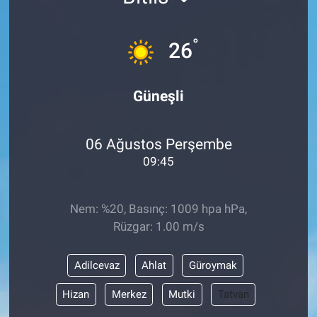
°
26
Güneşli
06 Ağustos Perşembe
09:45
Nem: %20, Basınç: 1009 hpa hPa,
Rüzgar: 1.00 m/s
Adilcevaz
Ahlat
Güroymak
Hizan
Merkez
Mutki
Tatvan