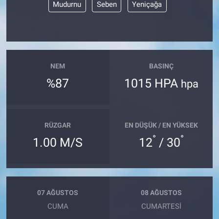
Mudurnu
Seben
Yeniçağa
NEM
BASINÇ
%87
1015 HPA
hpa
RÜZGAR
EN DÜŞÜK / EN YÜKSEK
°
°
1.00 M/S
12
/ 30
07 AĞUSTOS
08 AĞUSTOS
CUMA
CUMARTESI