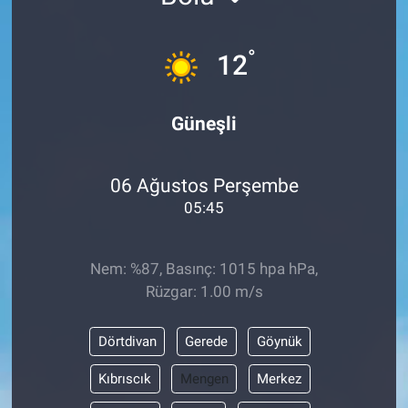
°
12
Güneşli
06 Ağustos Perşembe
05:45
Nem: %87, Basınç: 1015 hpa hPa,
Rüzgar: 1.00 m/s
Dörtdivan
Gerede
Göynük
Kıbrıscık
Mengen
Merkez