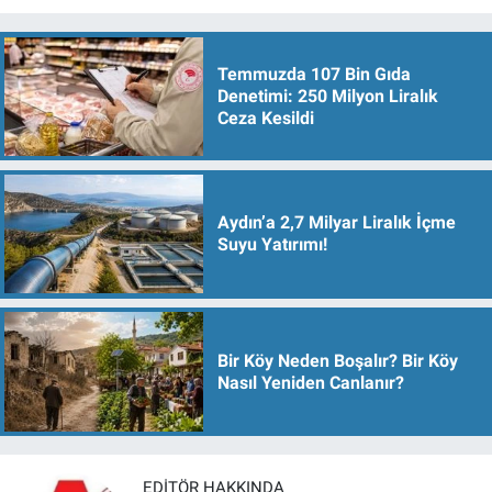
Temmuzda 107 Bin Gıda
Denetimi: 250 Milyon Liralık
Ceza Kesildi
Aydın’a 2,7 Milyar Liralık İçme
Suyu Yatırımı!
Bir Köy Neden Boşalır? Bir Köy
Nasıl Yeniden Canlanır?
EDITÖR HAKKINDA