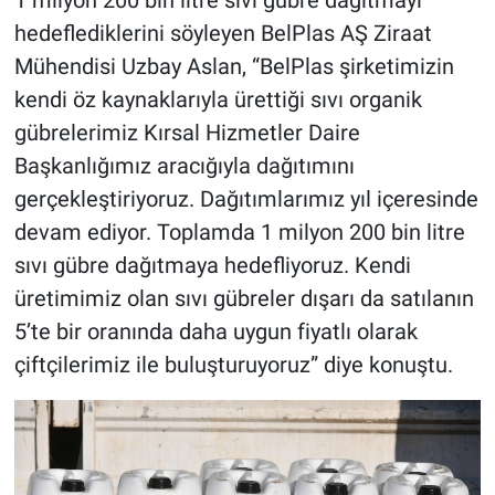
1 milyon 200 bin litre sıvı gübre dağıtmayı
hedeflediklerini söyleyen BelPlas AŞ Ziraat
Mühendisi Uzbay Aslan, “BelPlas şirketimizin
kendi öz kaynaklarıyla ürettiği sıvı organik
gübrelerimiz Kırsal Hizmetler Daire
Başkanlığımız aracığıyla dağıtımını
gerçekleştiriyoruz. Dağıtımlarımız yıl içeresinde
devam ediyor. Toplamda 1 milyon 200 bin litre
sıvı gübre dağıtmaya hedefliyoruz. Kendi
üretimimiz olan sıvı gübreler dışarı da satılanın
5’te bir oranında daha uygun fiyatlı olarak
çiftçilerimiz ile buluşturuyoruz” diye konuştu.