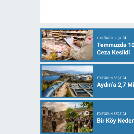
EDITÖRÜN SEÇTIĞI
Temmuzda 107 
Ceza Kesildi
EDITÖRÜN SEÇTIĞI
Aydın’a 2,7 Mi
EDITÖRÜN SEÇTIĞI
Bir Köy Neden