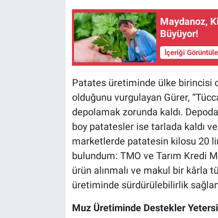
Maydanoz, Kiş
Büyüyor!
İçeriği Görüntül
Patates üretiminde ülke birincisi 
olduğunu vurgulayan Gürer, “Tücca
depolamak zorunda kaldı. Depoda b
boy patatesler ise tarlada kaldı 
marketlerde patatesin kilosu 20 li
bulundum: TMO ve Tarım Kredi Mark
ürün alınmalı ve makul bir kârla t
üretiminde sürdürülebilirlik sağl
Muz Üretiminde Destekler Yeters