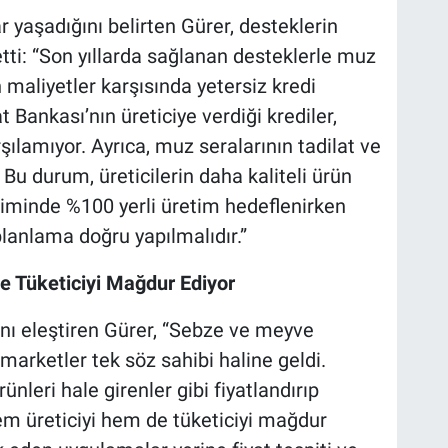
ar yaşadığını belirten Gürer, desteklerin
 etti: “Son yıllarda sağlanan desteklerle muz
n maliyetler karşısında yetersiz kredi
t Bankası’nın üreticiye verdiği krediler,
şılamıyor. Ayrıca, muz seralarının tadilat ve
Bu durum, üreticilerin daha kaliteli ürün
timinde %100 yerli üretim hedeflenirken
lanlama doğru yapılmalıdır.”
ve Tüketiciyi Mağdur Ediyor
rını eleştiren Gürer, “Sebze ve meyve
 marketler tek söz sahibi haline geldi.
nleri hale girenler gibi fiyatlandırıp
em üreticiyi hem de tüketiciyi mağdur