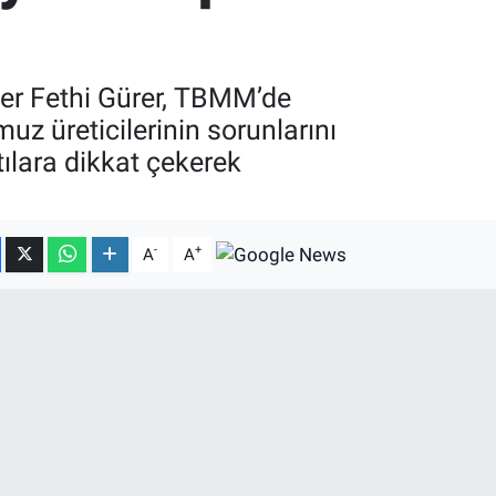
er Fethi Gürer, TBMM’de
uz üreticilerinin sorunlarını
tılara dikkat çekerek
-
+
A
A