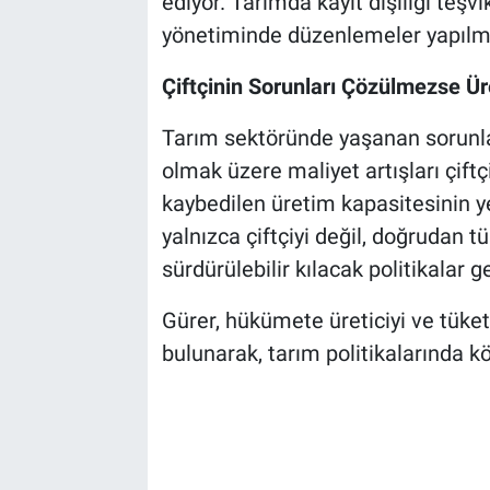
ediyor. Tarımda kayıt dışılığı teşv
yönetiminde düzenlemeler yapılmal
Çiftçinin Sorunları Çözülmezse Ü
Tarım sektöründe yaşanan sorunla
olmak üzere maliyet artışları çift
kaybedilen üretim kapasitesinin 
yalnızca çiftçiyi değil, doğrudan t
sürdürülebilir kılacak politikalar g
Gürer, hükümete üreticiyi ve tüket
bulunarak, tarım politikalarında k