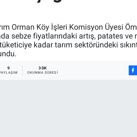
arım Orman Köy İşleri Komisyon Üyesi Öm
da sebze fiyatlarındaki artış, patates ve m
n tüketiciye kadar tarım sektöründeki sıkın
undu.
9
3 DK
PAYLAŞIM
OKUNMA SÜRESI