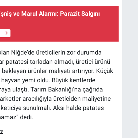
niş ve Marul Alarmı: Parazit Salgını
e
olan Niğde’de üreticilerin zor durumda
r patatesi tarladan almadı, üretici ürünü
ekleyen ürünler maliyeti artırıyor. Küçük
ve hayvan yemi oldu. Büyük kentlerde
raya ulaştı. Tarım Bakanlığı’na çağrıda
etler aracılığıyla üreticiden maliyetine
üketiciye sunulmalı. Aksi halde patates
anamaz” dedi.
iz