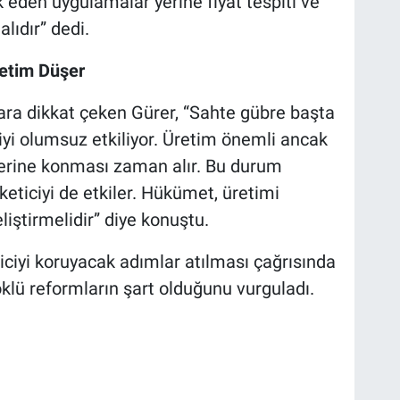
ik eden uygulamalar yerine fiyat tespiti ve
ıdır” dedi.
retim Düşer
ra dikkat çeken Gürer, “Sahte gübre başta
çiyi olumsuz etkiliyor. Üretim önemli ancak
yerine konması zaman alır. Bu durum
üketiciyi de etkiler. Hükümet, üretimi
eliştirmelidir” diye konuştu.
iciyi koruyacak adımlar atılması çağrısında
öklü reformların şart olduğunu vurguladı.