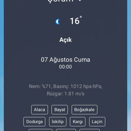
°
16
Açık
07 Ağustos Cuma
00:00
Nem: %71, Basınç: 1012 hpa hPa,
Rüzgar: 1.81 m/s
Alaca
Bayat
Boğazkale
Dodurga
İskilip
Kargı
Laçin