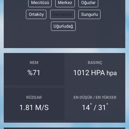
Mecitözü
Merkez
Oğuzlar
Ortaköy
Osmancık
Sungurlu
Uğurludağ
NEM
BASINÇ
%71
1012 HPA
hpa
RÜZGAR
EN DÜŞÜK / EN YÜKSEK
°
°
1.81 M/S
14
/ 31