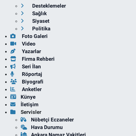
Desteklemeler
Sağlık
Siyaset
Politika
Foto Galeri
Video
Yazarlar
Firma Rehberi
Seri İlan
Röportaj
Biyografi
Anketler
Künye
İletişim
Servisler
Nöbetçi Eczaneler
Hava Durumu
Ankara Namaz Vakitleri