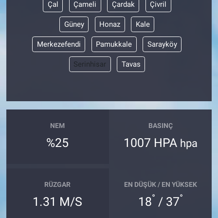
Çal
Çameli
Çardak
Çivril
Güney
Honaz
Kale
Merkezefendi
Pamukkale
Sarayköy
Serinhisar
Tavas
NEM
BASINÇ
%25
1007 HPA
hpa
RÜZGAR
EN DÜŞÜK / EN YÜKSEK
°
°
1.31 M/S
18
/ 37