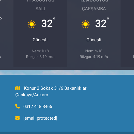
SALI
ÇARŞAMBA
°
°
°
32
32
Güneşli
Güneşli
Nem: %18
Nem: %18
s
Rüzgar: 8.19 m/s
Rüzgar: 4.19 m/s
Konur 2 Sokak 31/6 Bakanlıklar
Çankaya/Ankara
0312 418 8466
[email protected]