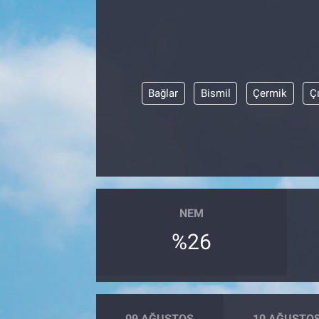
Bağlar
Bismil
Çermik
Ç
NEM
%26
09 AĞUSTOS
10 AĞUSTO