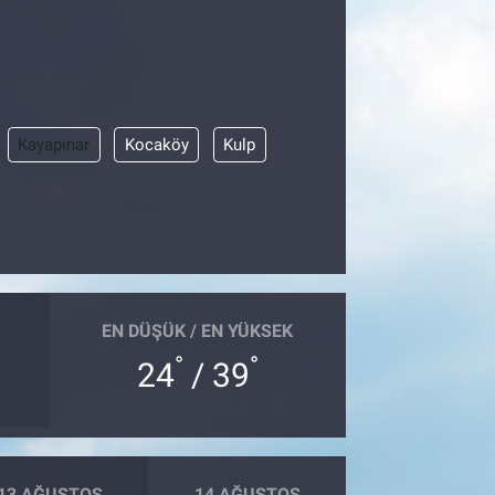
Kayapınar
Kocaköy
Kulp
EN DÜŞÜK / EN YÜKSEK
°
°
24
/ 39
13 AĞUSTOS
14 AĞUSTOS