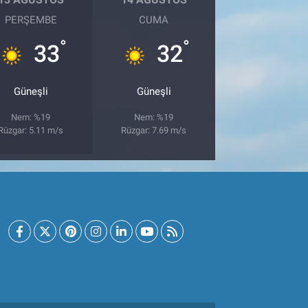
PERŞEMBE
CUMA
°
°
33
32
Güneşli
Güneşli
Nem: %19
Nem: %19
Rüzgar: 5.11 m/s
Rüzgar: 7.69 m/s