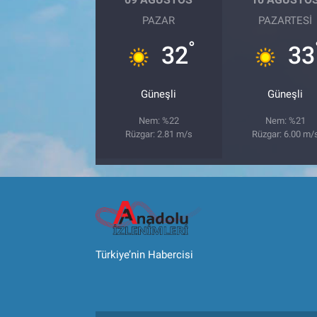
PAZAR
PAZARTESI
°
32
33
Güneşli
Güneşli
Nem: %22
Nem: %21
Rüzgar: 2.81 m/s
Rüzgar: 6.00 m/
Türkiye’nin Habercisi