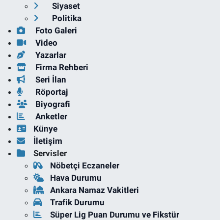
Siyaset
Politika
Foto Galeri
Video
Yazarlar
Firma Rehberi
Seri İlan
Röportaj
Biyografi
Anketler
Künye
İletişim
Servisler
Nöbetçi Eczaneler
Hava Durumu
Ankara Namaz Vakitleri
Trafik Durumu
Süper Lig Puan Durumu ve Fikstür