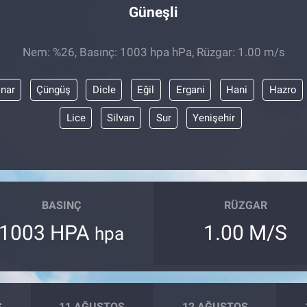
Güneşli
Nem: %26, Basınç: 1003 hpa hPa, Rüzgar: 1.00 m/s
ınar
Çüngüş
Dicle
Eğil
Ergani
Hani
Hazro
Lice
Silvan
Sur
Yenişehir
BASINÇ
RÜZGAR
1003 HPA
1.00 M/S
hpa
S
11 AĞUSTOS
12 AĞUSTOS