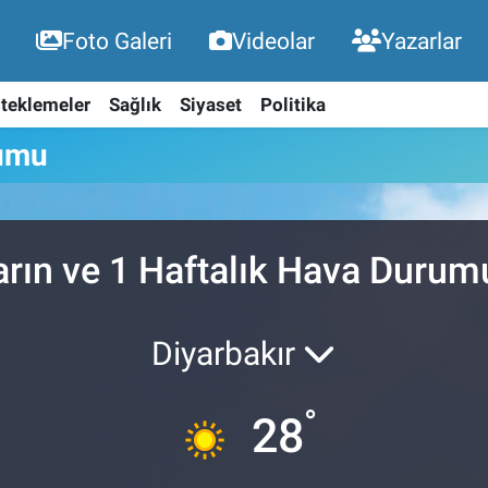
Foto Galeri
Videolar
Yazarlar
teklemeler
Sağlık
Siyaset
Politika
rumu
arın ve 1 Haftalık Hava Durum
Diyarbakır
°
28