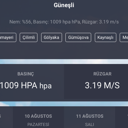
Güneşli
Nem: %56, Basınç: 1009 hpa hPa, Rüzgar: 3.19 m/s
mayeri
Çilimli
Gölyaka
Gümüşova
Kaynaşlı
Me
BASINÇ
RÜZGAR
1009 HPA
3.19 M/S
hpa
S
10 AĞUSTOS
11 AĞUSTOS
PAZARTESI
SALI