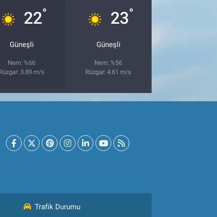
°
°
22
23
Güneşli
Güneşli
Nem: %66
Nem: %56
Rüzgar: 3.89 m/s
Rüzgar: 4.61 m/s
Trafik Durumu