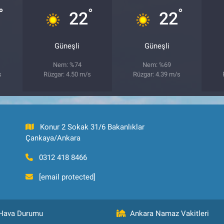
°
°
°
22
22
Güneşli
Güneşli
Nem: %74
Nem: %69
s
Rüzgar: 4.50 m/s
Rüzgar: 4.39 m/s
Konur 2 Sokak 31/6 Bakanlıklar
Çankaya/Ankara
0312 418 8466
[email protected]
Hava Durumu
Ankara Namaz Vakitleri