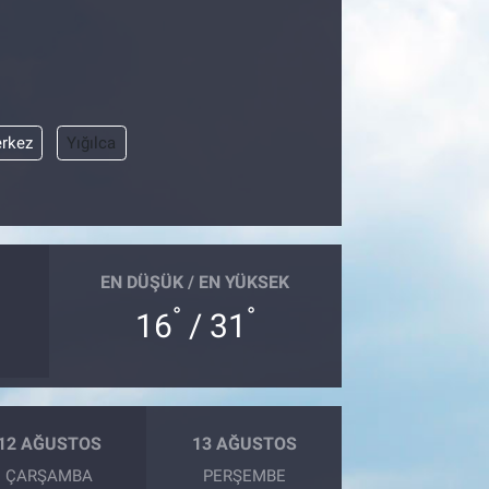
rkez
Yığılca
EN DÜŞÜK / EN YÜKSEK
°
°
16
/ 31
12 AĞUSTOS
13 AĞUSTOS
ÇARŞAMBA
PERŞEMBE