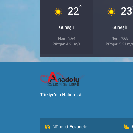
°
22
23
Güneşli
Güneşli
Nem: %64
Nem: %65
Rüzgar: 4.61 m/s
Rüzgar: 5.31 m/
Türkiye’nin Habercisi
Nöbetçi Eczaneler