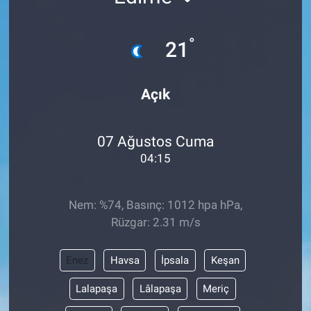
°
21
Açık
07 Ağustos Cuma
04:15
Nem: %74, Basınç: 1012 hpa hPa,
Rüzgar: 2.31 m/s
Enez
Havsa
İpsala
Keşan
Lalapaşa
Lâlapaşa
Meriç