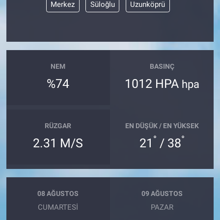
Merkez
Süloğlu
Uzunköprü
NEM
BASINÇ
%74
1012 HPA
hpa
RÜZGAR
EN DÜŞÜK / EN YÜKSEK
°
°
2.31 M/S
21
/ 38
08 AĞUSTOS
09 AĞUSTOS
CUMARTESI
PAZAR