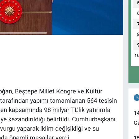
1
ğan, Beştepe Millet Kongre ve Kültür
) tarafından yapımı tamamlanan 564 tesisin
ren kapsamında 98 milyar TL’lik yatırımla
1
’ye kazandırıldığı belirtildi. Cumhurbaşkanı
Ga
vurgu yaparak iklim değişikliği ve su
da önemli mesajlar verdi.
1