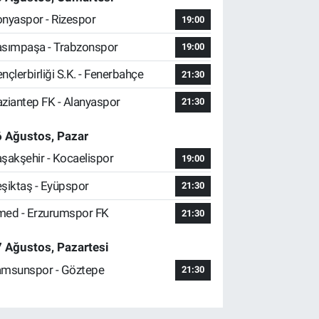
nyaspor - Rizespor
19:00
sımpaşa - Trabzonspor
19:00
nçlerbirliği S.K. - Fenerbahçe
21:30
ziantep FK - Alanyaspor
21:30
 Ağustos, Pazar
şakşehir - Kocaelispor
19:00
şiktaş - Eyüpspor
21:30
ed - Erzurumspor FK
21:30
 Ağustos, Pazartesi
msunspor - Göztepe
21:30