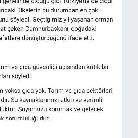
a genelinde olduğu gibi Türkiye’de de ciddi
sındaki ülkelerin bu durumdan en çok
unu söyledi. Geçtiğimiz yıl yaşanan orman
ikkat çeken Cumhurbaşkanı, doğadaki
fetlere dönüştürdüğünü ifade etti.
m ve gıda güvenliği açısından kritik bir
arı söyledi:
sa gıda yok. Tarım ve gıda sektörleri,
dır. Su kaynaklarımızı etkin ve verimli
luluktur. Suyumuzu korumak ve gelecek
ak sorumluluğudur.”