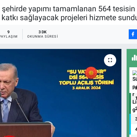
ehirde yapımı tamamlanan 564 tesisin açı
ira katkı sağlayacak projeleri hizmete sund
9
3 DK
PAYLAŞIM
OKUNMA SÜRESI