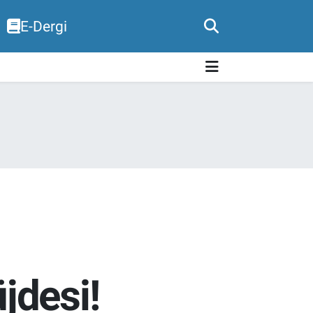
E-Dergi
jdesi!