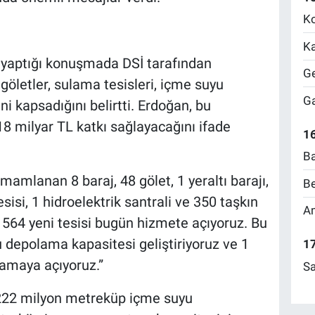
Ko
Ka
yaptığı konuşmada DSİ tarafından
Ge
göletler, sulama tesisleri, içme suyu
Ga
ini kapsadığını belirtti. Erdoğan, bu
 18 milyar TL katkı sağlayacağını ifade
16
Ba
an 8 baraj, 48 gölet, 1 yeraltı barajı,
Be
isi, 1 hidroelektrik santrali ve 350 taşkın
Am
 564 yeni tesisi bugün hizmete açıyoruz. Bu
 depolama kapasitesi geliştiriyoruz ve 1
17
lamaya açıyoruz.”
Sa
k 222 milyon metreküp içme suyu