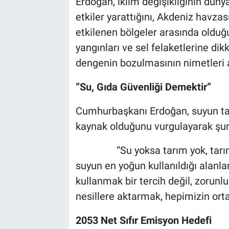
Erdoğan, iklim değişikliğinin düny
etkiler yarattığını, Akdeniz havza
etkilenen bölgeler arasında olduğ
yangınları ve sel felaketlerine d
dengenin bozulmasının nimetleri a
“Su, Gıda Güvenliği Demektir”
Cumhurbaşkanı Erdoğan, suyun tarı
kaynak olduğunu vurgulayarak şunl
“Su yoksa tarım yok, tarım yok
suyun en yoğun kullanıldığı alanlar
kullanmak bir tercih değil, zorun
nesillere aktarmak, hepimizin ort
2053 Net Sıfır Emisyon Hedefi