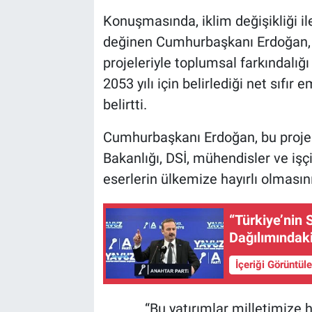
Konuşmasında, iklim değişikliği i
değinen Cumhurbaşkanı Erdoğan, ağ
projeleriyle toplumsal farkındalığı 
2053 yılı için belirlediği net sıfır
belirtti.
Cumhurbaşkanı Erdoğan, bu proj
Bakanlığı, DSİ, mühendisler ve işç
eserlerin ülkemize hayırlı olmasın
“Türkiye’nin 
Dağılımındaki
İçeriği Görüntül
“Bu yatırımlar milletimize hi