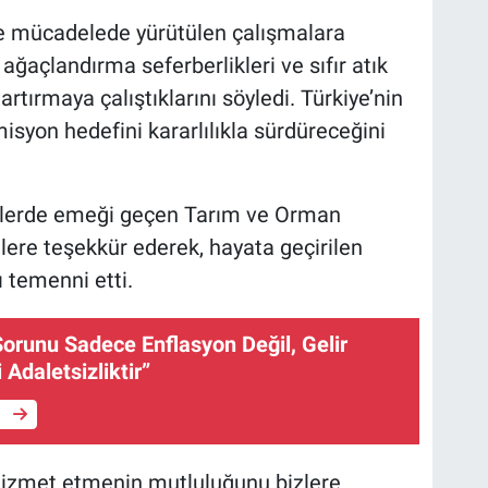
le mücadelede yürütülen çalışmalara
açlandırma seferberlikleri ve sıfır atık
artırmaya çalıştıklarını söyledi. Türkiye’nin
 emisyon hedefini kararlılıkla sürdüreceğini
elerde emeği geçen Tarım ve Orman
ilere teşekkür ederek, hayata geçirilen
ı temenni etti.
Sorunu Sadece Enflasyon Değil, Gelir
 Adaletsizliktir”
e
zmet etmenin mutluluğunu bizlere