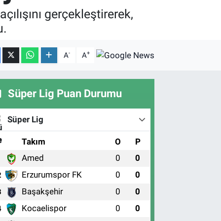
lışını gerçekleştirerek,
u.
-
+
A
A
Süper Lig Puan Durumu
Süper Lig
#
Takım
O
P
Amed
0
0
1
Erzurumspor FK
0
0
2
Başakşehir
0
0
3
Kocaelispor
0
0
4