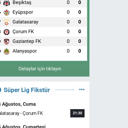
Beşiktaş
0
0
5
Eyüpspor
0
0
6
Galatasaray
0
0
7
Çorum FK
0
0
8
Gaziantep FK
0
0
9
Alanyaspor
0
0
0
Detaylar için tıklayın
Süper Lig Fikstür
4 Ağustos, Cuma
latasaray - Çorum FK
21:30
5 Ağustos, Cumartesi