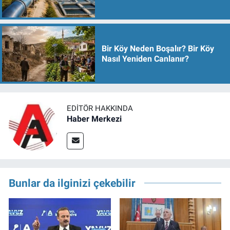
Bir Köy Neden Boşalır? Bir Köy
Nasıl Yeniden Canlanır?
EDITÖR HAKKINDA
Haber Merkezi
Bunlar da ilginizi çekebilir