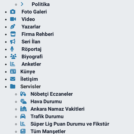
Politika
Foto Galeri
Video
Yazarlar
Firma Rehberi
Seri İlan
Röportaj
Biyografi
Anketler
Künye
İletişim
Servisler
Nöbetçi Eczaneler
Hava Durumu
Ankara Namaz Vakitleri
Trafik Durumu
Süper Lig Puan Durumu ve Fikstür
Tüm Manşetler