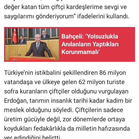
değer katan tüm çiftçi kardeşlerime sevgi ve
saygılarımı gönderiyorum” ifadelerini kullandı.
Bahçeli: ‘Yolsuzlukla
Anılanların Yaptıkları
Korunmamalı’
Türkiye’nin istikbalini şekillendiren 86 milyon
vatandaşa ve ülkeye gelen 62 milyon turiste
sofra kuranların çiftçiler olduğunu vurgulayan
Erdoğan, tarımın insanlık tarihi kadar kadim bir
meslek olduğunu söyledi. Çiftçilerin sadece
üretim gücüyle değil, zor dönemlerde ortaya
koydukları fedakârlıkla da milletin hafızasında
yer edindiğini belirtti.