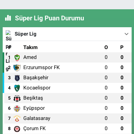
Süper Lig Puan Durumu
Süper Lig
#
Takım
O
P
Amed
0
0
1
Erzurumspor FK
0
0
2
Başakşehir
0
0
3
Kocaelispor
0
0
4
Beşiktaş
0
0
5
Eyüpspor
0
0
6
Galatasaray
0
0
7
Çorum FK
0
0
8