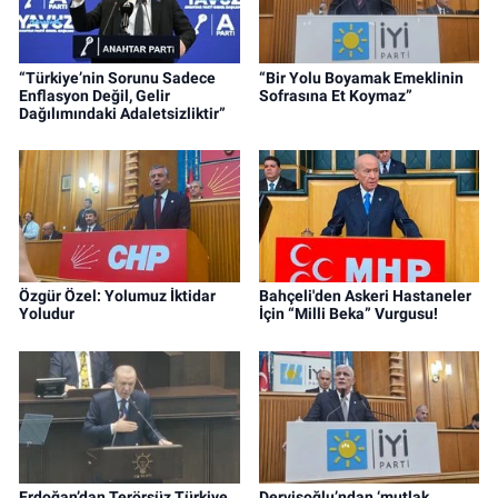
“Türkiye’nin Sorunu Sadece
“Bir Yolu Boyamak Emeklinin
Enflasyon Değil, Gelir
Sofrasına Et Koymaz”
Dağılımındaki Adaletsizliktir”
Özgür Özel: Yolumuz İktidar
Bahçeli'den Askeri Hastaneler
Yoludur
İçin “Milli Beka” Vurgusu!
Erdoğan’dan Terörsüz Türkiye
Dervişoğlu’ndan ‘mutlak