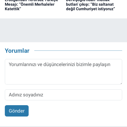
Mesajı: ‘‘Önemli Merhaleler
butlan’ çıkışı: “Biz saltanat
Katettik’’
değil Cumhuriyet istiyoruz”
Yorumlar
Gönder