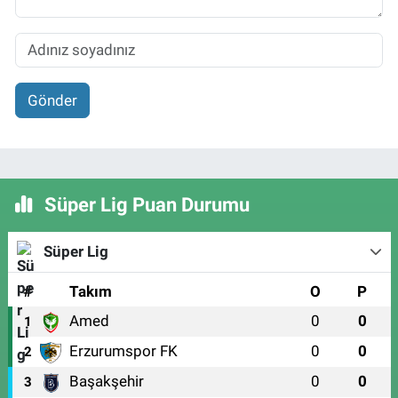
Gönder
Süper Lig Puan Durumu
Süper Lig
#
Takım
O
P
Amed
0
0
1
Erzurumspor FK
0
0
2
Başakşehir
0
0
3