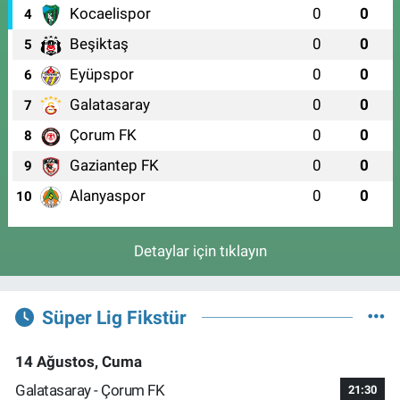
Kocaelispor
0
0
4
Beşiktaş
0
0
5
Eyüpspor
0
0
6
Galatasaray
0
0
7
Çorum FK
0
0
8
Gaziantep FK
0
0
9
Alanyaspor
0
0
10
Detaylar için tıklayın
Süper Lig Fikstür
14 Ağustos, Cuma
Galatasaray - Çorum FK
21:30