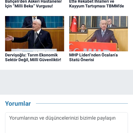
Bahçeli'den Askeri Hastaneler
Ette Rekabet İhlalleri ve
İçin “Milli Beka” Vurgusu!
Kayyum Tartışması TBMM’de
Dervişoğlu: Tarım Ekonomik
MHP Lideri’nden Öcalan’a
Sektör Değil, Millî Güvenliktir!
Statü Önerisi
Yorumlar