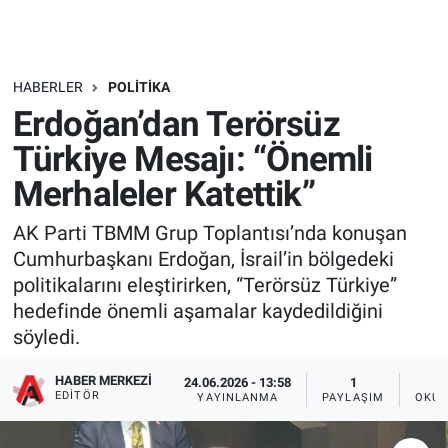
HABERLER
POLITIKA
Erdoğan’dan Terörsüz
Türkiye Mesajı: ‘‘Önemli
Merhaleler Katettik’’
AK Parti TBMM Grup Toplantısı’nda konuşan
Cumhurbaşkanı Erdoğan, İsrail’in bölgedeki
politikalarını eleştirirken, “Terörsüz Türkiye”
hedefinde önemli aşamalar kaydedildiğini
söyledi.
HABER MERKEZI
24.06.2026 - 13:58
1
EDITÖR
YAYINLANMA
PAYLAŞIM
OKUN