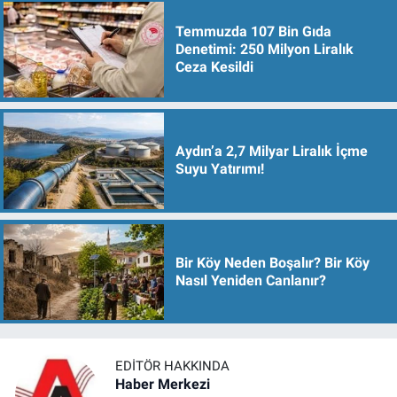
Temmuzda 107 Bin Gıda
Denetimi: 250 Milyon Liralık
Ceza Kesildi
Aydın’a 2,7 Milyar Liralık İçme
Suyu Yatırımı!
Bir Köy Neden Boşalır? Bir Köy
Nasıl Yeniden Canlanır?
EDITÖR HAKKINDA
Haber Merkezi