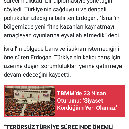
sürecini dikkatli bir diplomasiyle yönettiğini
söyledi. Türkiye’nin sağduyulu ve dengeli
politikalar izlediğini belirten Erdoğan, “İsrail’in
bölgemizde yeni fitne kazanları kaynatmayı
amaçlayan oyunlarına eyvallah etmedik” dedi.
İsrail’in bölgede barış ve istikrarı istemediğini
öne süren Erdoğan, Türkiye’nin kalıcı barış için
üzerine düşen sorumlulukları yerine getirmeye
devam edeceğini kaydetti.
TBMM’de 23 Nisan
Oturumu: ‘Siyaset
Kördüğüm Yeri Olamaz’
“TERÖRSÜZ TÜRKİYE SÜRECİNDE ÖNEMLİ