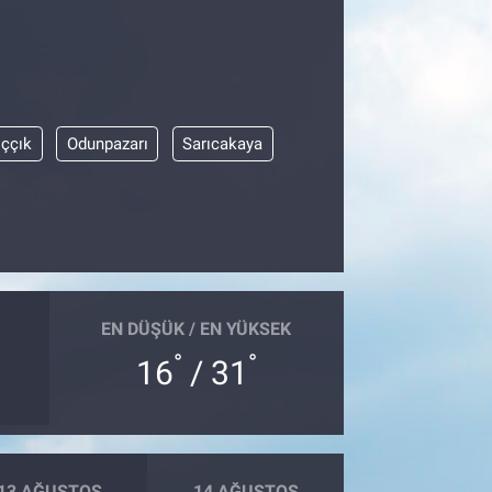
ıççık
Odunpazarı
Sarıcakaya
EN DÜŞÜK / EN YÜKSEK
°
°
16
/ 31
13 AĞUSTOS
14 AĞUSTOS