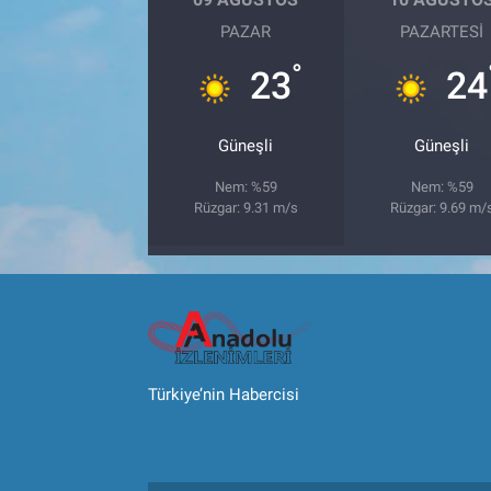
PAZAR
PAZARTESI
°
23
24
Güneşli
Güneşli
Nem: %59
Nem: %59
Rüzgar: 9.31 m/s
Rüzgar: 9.69 m/
Türkiye’nin Habercisi