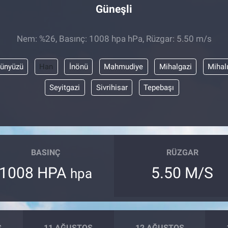
Güneşli
Nem: %26, Basınç: 1008 hpa hPa, Rüzgar: 5.50 m/s
ünyüzü
Han
İnönü
Mahmudiye
Mihalgazi
Mihal
Seyitgazi
Sivrihisar
Tepebaşı
BASINÇ
RÜZGAR
1008 HPA
5.50 M/S
hpa
S
11 AĞUSTOS
12 AĞUSTOS