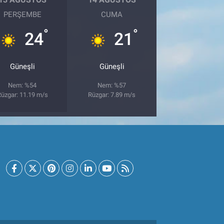
PERŞEMBE
CUMA
°
°
24
21
Güneşli
Güneşli
Nem: %54
Nem: %57
üzgar: 11.19 m/s
Rüzgar: 7.89 m/s