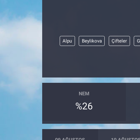
Alpu
Beylikova
Çifteler
G
NEM
%26
09 AĞUSTOS
10 AĞUSTO