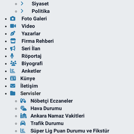
Siyaset
Politika
Foto Galeri
Video
Yazarlar
Firma Rehberi
Seri İlan
Röportaj
Biyografi
Anketler
Künye
İletişim
Servisler
Nöbetçi Eczaneler
Hava Durumu
Ankara Namaz Vakitleri
Trafik Durumu
Süper Lig Puan Durumu ve Fikstür