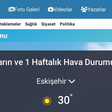
Foto Galeri
Videolar
Yazarlar
teklemeler
Sağlık
Siyaset
Politika
umu
arın ve 1 Haftalık Hava Durum
Eskişehir
°
30