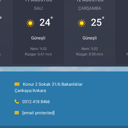
SALI
ÇARŞAMBA
°
°
°
24
25
Güneşli
Güneşli
Nem: %53
Nem: %52
s
Rüzgar: 6.61 m/s
Rüzgar: 8.50 m/s
R
Konur 2 Sokak 31/6 Bakanlıklar
Çankaya/Ankara
0312 418 8466
[email protected]