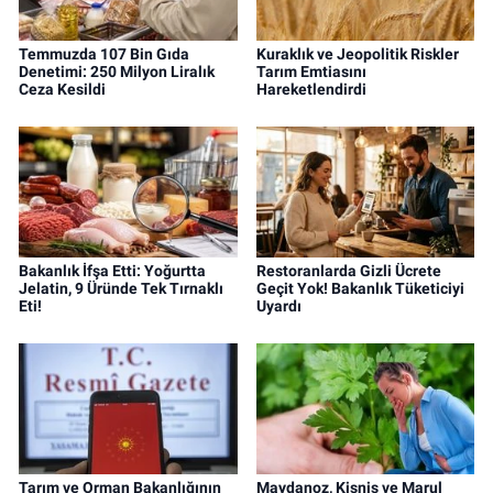
Temmuzda 107 Bin Gıda
Kuraklık ve Jeopolitik Riskler
Denetimi: 250 Milyon Liralık
Tarım Emtiasını
Ceza Kesildi
Hareketlendirdi
Bakanlık İfşa Etti: Yoğurtta
Restoranlarda Gizli Ücrete
Jelatin, 9 Üründe Tek Tırnaklı
Geçit Yok! Bakanlık Tüketiciyi
Eti!
Uyardı
Tarım ve Orman Bakanlığının
Maydanoz, Kişniş ve Marul