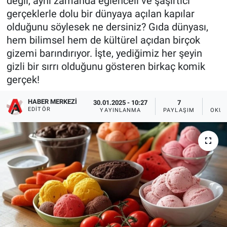
değil, aynı zamanda eğlenceli ve şaşırtıcı
gerçeklerle dolu bir dünyaya açılan kapılar
olduğunu söylesek ne dersiniz? Gıda dünyası,
hem bilimsel hem de kültürel açıdan birçok
gizemi barındırıyor. İşte, yediğimiz her şeyin
gizli bir sırrı olduğunu gösteren birkaç komik
gerçek!
HABER MERKEZI
30.01.2025 - 10:27
7
EDITÖR
YAYINLANMA
PAYLAŞIM
OKUN