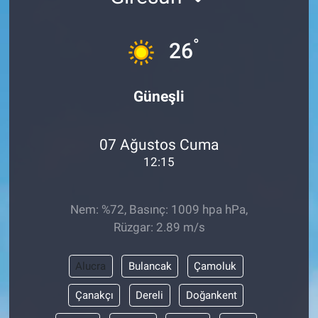
°
26
Güneşli
07 Ağustos Cuma
12:15
Nem: %72, Basınç: 1009 hpa hPa,
Rüzgar: 2.89 m/s
Alucra
Bulancak
Çamoluk
Çanakçı
Dereli
Doğankent