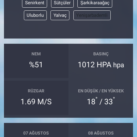
Senirkent
Sütçüler
Şarkikaraağaç
Uluborlu
Yalvaç
Yenişarbademli
NEM
BASINÇ
%51
1012 HPA
hpa
RÜZGAR
EN DÜŞÜK / EN YÜKSEK
°
°
1.69 M/S
18
/ 33
07 AĞUSTOS
08 AĞUSTOS