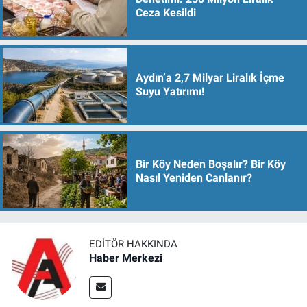
Ceza Kesildi
Aydın’a 2,7 Milyar Liralık İçme
Suyu Yatırımı!
Bir Köy Neden Boşalır? Bir Köy
Nasıl Yeniden Canlanır?
EDITÖR HAKKINDA
Haber Merkezi