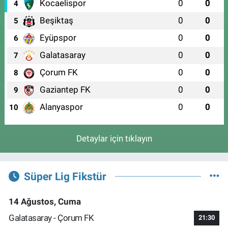
Kocaelispor
0
0
4
Beşiktaş
0
0
5
Eyüpspor
0
0
6
Galatasaray
0
0
7
Çorum FK
0
0
8
Gaziantep FK
0
0
9
Alanyaspor
0
0
10
Detaylar için tıklayın
Süper Lig Fikstür
14 Ağustos, Cuma
Galatasaray - Çorum FK
21:30