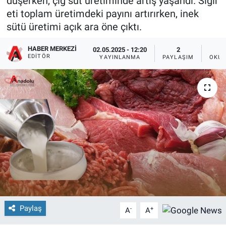
düşerken, çiğ süt üretiminde artış yaşandı. Sığır
eti toplam üretimdeki payını artırırken, inek
sütü üretimi açık ara öne çıktı.
HABER MERKEZI
02.05.2025 - 12:20
2
EDITÖR
YAYINLANMA
PAYLAŞIM
OKUN
Paylaş
-
+
A
A