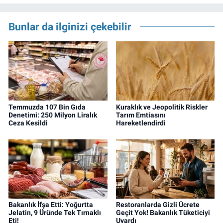
Bunlar da ilginizi çekebilir
Temmuzda 107 Bin Gıda
Kuraklık ve Jeopolitik Riskler
Denetimi: 250 Milyon Liralık
Tarım Emtiasını
Ceza Kesildi
Hareketlendirdi
Bakanlık İfşa Etti: Yoğurtta
Restoranlarda Gizli Ücrete
Jelatin, 9 Üründe Tek Tırnaklı
Geçit Yok! Bakanlık Tüketiciyi
Eti!
Uyardı