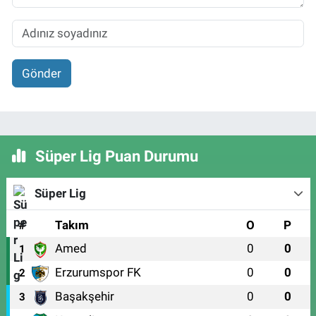
Gönder
Süper Lig Puan Durumu
Süper Lig
#
Takım
O
P
Amed
0
0
1
Erzurumspor FK
0
0
2
Başakşehir
0
0
3